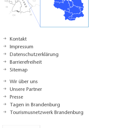
Nichtraucher
Parkplatz
Ladestation E-Bike
Fahrradunterstellung
Kontakt
Impressum
____________
Datenschutzerklärung
Barrierefreiheit
Check-In: von 14 Uhr bis 20 Uhr
Sitemap
Wir über uns
Check-Out: von 7 Uhr bis 10 Uhr
Unsere Partner
Presse
Mindestaufenthalt: 4 Nächte
Tagen in Brandenburg
Tourismusnetzwerk Brandenburg
Maximale Personenzahl: 4 Personen