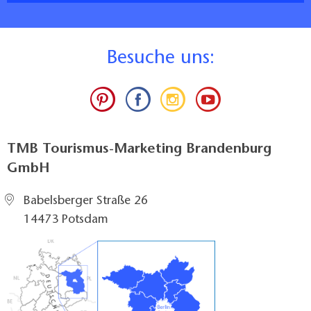
____________
Ferienwohnungen jeweils
B
esuche uns:
2 Schlafzimmer
1 Bad
70 qm
TMB Tourismus-Marketing Brandenburg
GmbH
WLAN
Babelsberger Straße 26
Küche/Kochnische
14473 Potsdam
Terrasse/Balkon
Liegewiese/Garten
Waschmaschine
Familienfreundlich
Barrierefrei