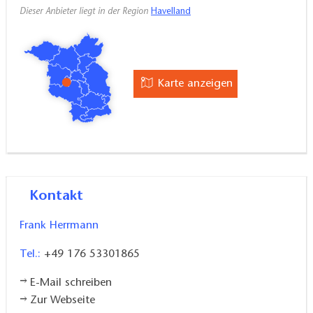
hochwertig eingerichtet. Im großzügigen
Dieser Anbieter liegt in der Region
Havelland
Wohnbereich finden Sie eine gemütliche Sitzecke
mit einem 2-Sitzer und einem extra Sessel; natürlich
auch einen Couchtisch. Hier findet sich auch der
Flachbild-TV. In der offenen Landhausküche müssen
Karte anzeigen
Sie auf Nichts verzichten. Es gibt einen Elektroherd,
einen Kühlschrank mit Gefriermöglichkeit, einen
Geschirrspüler, eine Mikrowelle, eine Kaffeemaschine
und auch einen Wasserkocher. Sie finden hier alles
vor, was Sie zum Wohlfühlen und Kochen benötigen.
Kontakt
Auch wenn Aristoteles ziemlich sachlich feststellte:
Frank Herrmann
„Schlaf ist offensichtlich das Nichtvorhandenseins des
wachen Zustandes“, haben wir in beiden geräumigen
Tel.:
+49 176 53301865
Schlafzimmern hohen Wert auf die Verbindung von
E-Mail schreiben
Moderne und Komfort gelegt. Hier können Sie in
Zur Webseite
bequemen Betten erholsame Nächte verbringen und