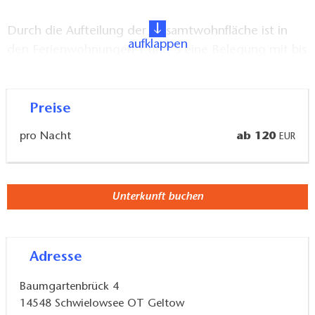
Durch die Aufteilung der Gesamtwohnfläche ist in
aufklappen
den Ferienwohnungen 1 und 3 eine Belegung mit bis
zu 4 Personen (1 Wohnbereich +2 Schlafzimmer)
möglich.
Preise
Gerne würden wir Sie schon bald in einer unserer
pro Nacht
ab 120
EUR
komfortablen Wohnungen willkommen heißen!
Ausstattung der Ferienwohnungen
Unterkunft buchen
Die Ferienwohnungen sind ebenerdig und
barrierefrei konzipiert und sind großzügige 70 qm
Adresse
groß. Sie laden mit ihrer modernen Einrichtung und
den warmen Farben zum Erholen und Entspannen
Baumgartenbrück 4
ein. Die Wohnungen wurden mit viel Liebe
14548
Schwielowsee OT Geltow