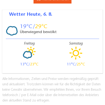
Wetter
Heute, 6. 8.
19
29
Überwiegend bewölkt
Freitag
Samstag
13
23
11
25
Alle Informationen, Zeiten und Preise werden regelmäßig geprüft
und aktualisiert. Trotzdem können wir für die Richtigkeit der Daten
keine Gewähr übernehmen. Wir empfehlen Ihnen, vor Ihrem Besuch
telefonisch / per E-Mail oder über die Internetseiten des Anbieters
den aktuellen Stand zu erfragen.