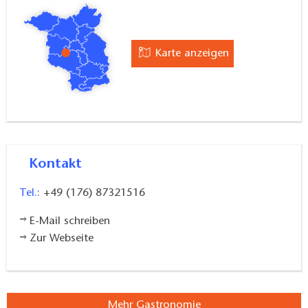
Große Seeterrasse
mit direktem Blick auf den
Schwielowsee
Karte anzeigen
Anreise per Boot möglich
– legen Sie direkt am
Steg an
Feiern & Events
– Perfekt für besondere Anlässe
Kontakt
Tel.:
+49 (176) 87321516
E-Mail schreiben
Zur Webseite
Mehr Gastronomie