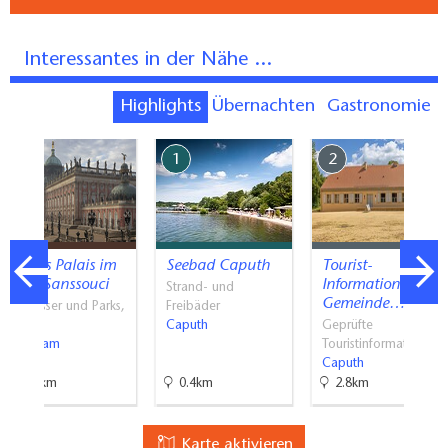
Interessantes in der Nähe ...
Highlights
Übernachten
Gastronomie
7
1
2
Neues Palais im
Seebad Caputh
Tourist-
Park Sanssouci
Information der
Strand- und
Gemeinde…
Schlösser und Parks,
Freibäder
Frei…
Caputh
Geprüfte
Potsdam
Touristinformati…
Caputh
7.8km
0.4km
2.8km
Karte aktivieren