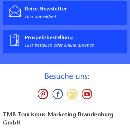
Sie ebenfalls in Groß Kreutz oder direkt in Deetz.
Reise-Newsletter
Hier anmelden!
Genießen Sie Ihren Aufenthalt in unserem Ferienhaus
und erleben Sie die Havelregion von ihrer schönsten
Seite!
Prospektbestellung
Hier bestellen oder online ansehen
B
esuche uns:
TMB Tourismus-Marketing Brandenburg
GmbH