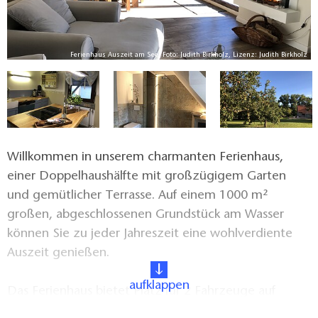
lz
Ferienhaus Auszeit am See, Foto: Judith Birkholz, Lizenz: Judith Birkholz
Willkommen in unserem charmanten Ferienhaus,
einer Doppelhaushälfte mit großzügigem Garten
und gemütlicher Terrasse. Auf einem 1000 m²
großen, abgeschlossenen Grundstück am Wasser
können Sie zu jeder Jahreszeit eine wohlverdiente
Auszeit genießen.
aufklappen
Das Ferienhaus bietet Platz für 2 Fahrzeuge auf
befestigten Stellplätzen direkt auf dem Hof.