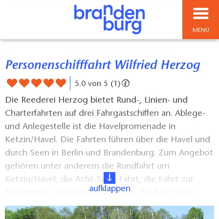
MENÜ
Personenschifffahrt Wilfried Herzog
5.0 von 5 (1)
Die Reederei Herzog bietet Rund-, Linien- und
Charterfahrten auf drei Fahrgastschiffen an. Ablege-
und Anlegestelle ist die Havelpromenade in
Ketzin/Havel. Die Fahrten führen über die Havel und
durch Seen in Berlin und Brandenburg. Zum Angebot
gehören unter anderem die Rundfahrt um
Ketzin/Havel, die Acht-Seen-Fahrt, die Fahrt zur
aufklappen
Pfaueninsel, die Mondscheinfahrt, die Fahrt nach
Berlin City sowie Sonderfahrten zu Ostern, Pfingsten