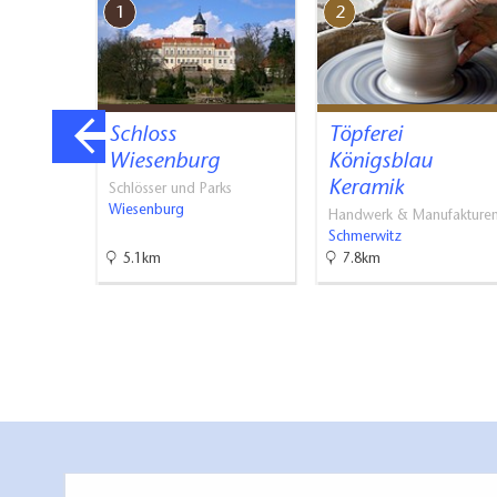
1
2
ngen
Schloss
Töpferei
Wiesenburg
Königsblau
Keramik
Schlösser und Parks
Wiesenburg
Handwerk & Manufakture
Schmerwitz
5.1km
7.8km