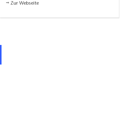
Zur Webseite
"Zum Waldblick" Eingangsbereich, F