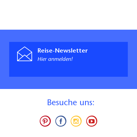
Reise-Newsletter
Hier anmelden!
B
esuche uns: