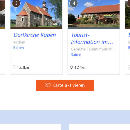
3
4
Dorfkirche Raben
Tourist-
Information im…
Kirchen
Raben
Geprüfte Touristinformati…
Raben
n
12.3km
12.4km
Karte aktivieren