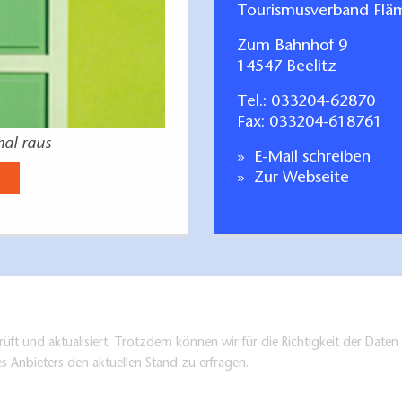
Tourismusverband Fläm
Zum Bahnhof 9
14547 Beelitz
Tel.:
033204-62870
Fax: 033204-618761
mal raus
E-Mail schreiben
Zur Webseite
üft und aktualisiert. Trotzdem können wir für die Richtigkeit der Dat
es Anbieters den aktuellen Stand zu erfragen.