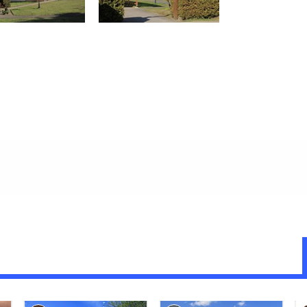
g (in Meter, ca.): 50