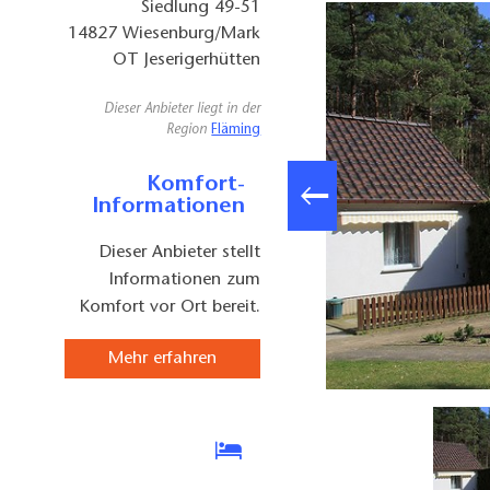
Siedlung 49-51
14827
Wiesenburg/Mark
OT Jeserigerhütten
Dieser Anbieter liegt in der
Region
Fläming
Komfort-
Informationen
Dieser Anbieter stellt
Informationen zum
Komfort vor Ort bereit.
Mehr erfahren
"Zum Waldblick" Eingangsbereich, Foto: Bansen/Wittig