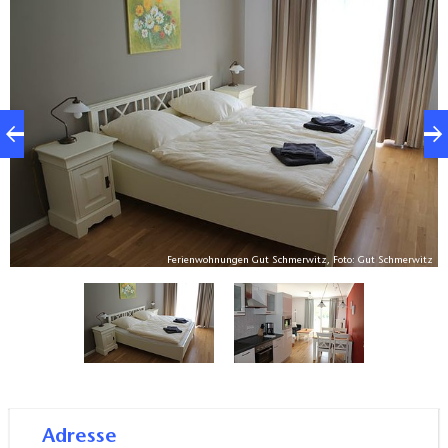
Fahrradkeller steht für die Räder zur Verfügung. Der
Hofladen mit seinem umfangreichen
Naturkostsortiment ist um die Ecke und verkauft der
Kundschaft auch das frischgelegte Frühstücksei direkt
aus dem Hühnerstall.
z
Ferienwohnungen Gut Schmerwitz, Foto: Gut Schmerwitz
Adresse