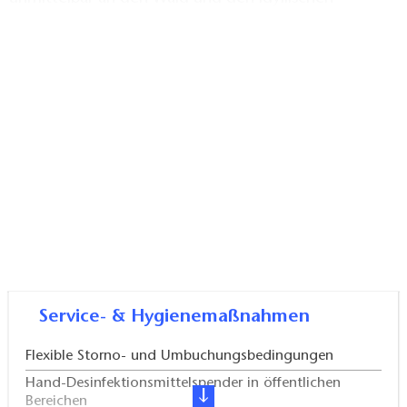
Dorfteich. Die über 100 m² große Wohnung bietet 6
Personen Platz. Sie befindet sich im Obergeschoss
dees Hauses und verfügt über ein Wohnzimmer mit
Sitz- und Spielbereich, ein Dreibettzimmer und eine
Kammer mit einem Einzelbett. Liegen für zusätzliche
Aufbettungen sind ebenfalls vorhanden. Die helle
und geräumige Küche ist vollständig ausgestattet.
Das Wannenbad ist ebenfalls mit allem bestückt, was
man auf Reisen so braucht. Zur Erholung bieten über
3000 m² Garten mit Pavillon, Grill und Liegewiese. Im
Haus ist WLAN verfügbar, kann jedoch nicht an allen
Stellen der Wohnung gerantiert werden. Alle Betten
Service- & Hygienemaßnahmen
finden sie bezogen vor, Bettwäsche, Handtücher ,
Endreinigung und Nebenkosten sind im Preis
Flexible Storno- und Umbuchungsbedingungen
enthalten.
Hand-Desinfektionsmittelspender in öffentlichen
Bereichen