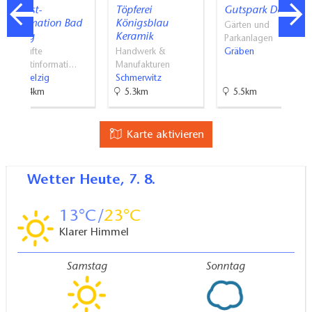
Tourist-
Töpferei
Gutspark Dahlen
Information Bad
Königsblau
Gärten und
Belzig
Keramik
Parkanlagen
Geprüfte
Handwerk &
Gräben
Touristinformati…
Manufakturen
Bad Belzig
Schmerwitz
14.4km
5.3km
5.5km
Karte aktivieren
Wetter
Heute, 7. 8.
13
23
Klarer Himmel
Samstag
Sonntag