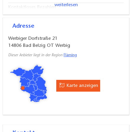
weiterlesen
Kontaktloses Bezahlen
Onlinebuchung
Kontaktloser Check-In / Check-Out
Adresse
Werbiger Dorfstraße 21
14806
Bad Belzig OT Werbig
Dieser Anbieter liegt in der Region
Fläming
Karte anzeigen