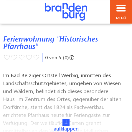
MENÜ
Ferienwohnung "Historisches
Pfarrhaus"
0 von 5 (0)
Im Bad Belziger Ortsteil Werbig, inmitten des
Landschaftsschutzgebietes, umgeben von Wiesen
und Wäldern, befindet sich dieses besondere
Haus. Im Zentrum des Ortes, gegenüber der alten
Dorfkirche, steht das 1824 als Fachwerkbau
errichtete Pfarrhaus heute für Feriengäste zur
Verfügung. Der weitläufige Garten grenzt
aufklappen
unmittelbar an den Wald und den idyllischen