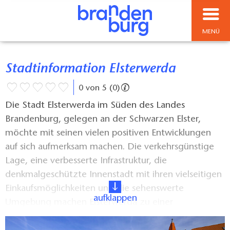
MENÜ
Stadtinformation Elsterwerda
0 von 5 (0)
Die Stadt Elsterwerda im Süden des Landes
Brandenburg, gelegen an der Schwarzen Elster,
möchte mit seinen vielen positiven Entwicklungen
auf sich aufmerksam machen. Die verkehrsgünstige
Lage, eine verbesserte Infrastruktur, die
denkmalgeschützte Innenstadt mit ihren vielseitigen
Einkaufsmöglichkeiten und die sehenswerte
aufklappen
Umgebung machen Elsterwerda zu einer
interessanten Stadt. Die Stadt-Information möchte