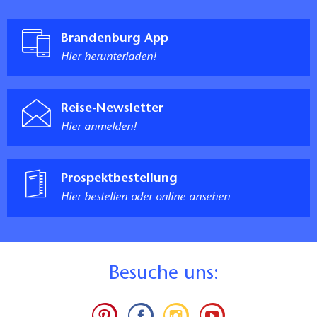
Brandenburg App
Hier herunterladen!
Reise-Newsletter
Hier anmelden!
Prospektbestellung
Hier bestellen oder online ansehen
B
esuche uns: