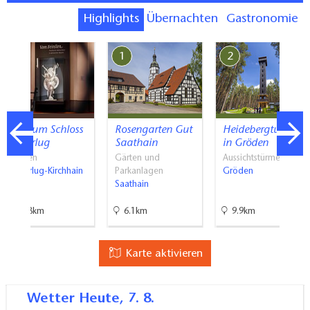
Highlights
Übernachten
Gastronomie
7
1
2
Museum Schloss
Rosengarten Gut
Heidebergturm
Doberlug
Saathain
in Gröden
Museen
Gärten und
Aussichtstürme
Doberlug-Kirchhain
Parkanlagen
Gröden
Saathain
16.8km
6.1km
9.9km
Karte aktivieren
Wetter
Heute, 7. 8.