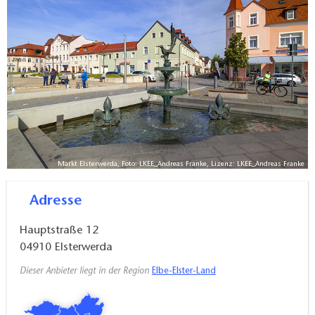
einige Anregungen für einem Bummel durch die
Stadt, für Spaziergänge und Radtouren zu Zielen in
die nähere und weitere Umgebung geben.
Markt Elsterwerda, Foto: LKEE_Andreas Franke, Lizenz: LKEE_Andreas Franke
Adresse
Hauptstraße 12
04910
Elsterwerda
Dieser Anbieter liegt in der Region
Elbe-Elster-Land