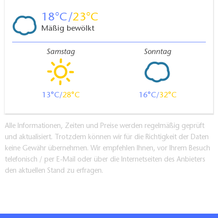
18
23
Mäßig bewölkt
Samstag
Sonntag
13
28
16
32
Alle Informationen, Zeiten und Preise werden regelmäßig geprüft
und aktualisiert. Trotzdem können wir für die Richtigkeit der Daten
keine Gewähr übernehmen. Wir empfehlen Ihnen, vor Ihrem Besuch
telefonisch / per E-Mail oder über die Internetseiten des Anbieters
den aktuellen Stand zu erfragen.