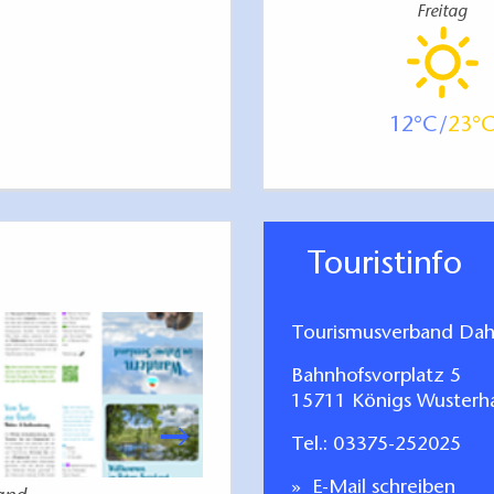
Freitag
12
23
Touristinfo
Tourismusverband Dah
Bahnhofsvorplatz 5
15711 Königs Wusterh
Tel.:
03375-252025
E-Mail schreiben