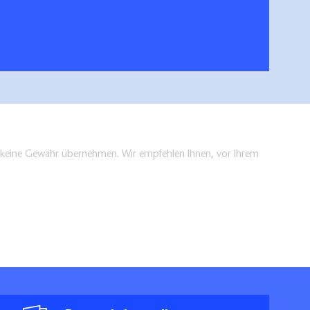
 Dahme-Seenland
Wande
hen/bestellen
en keine Gewähr übernehmen. Wir empfehlen Ihnen, vor Ihrem