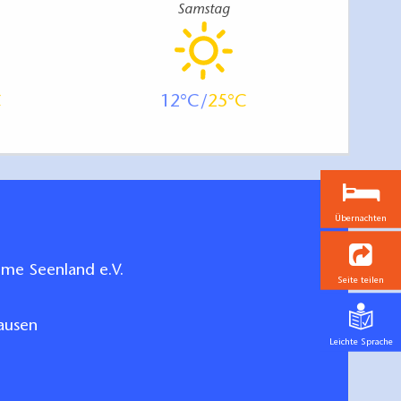
Samstag
12
25
Übernachten
me Seenland e.V.
Seite teilen
ausen
Leichte Sprache