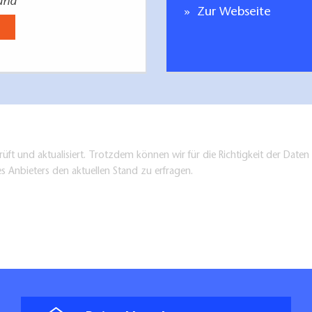
and
Reisemagazin
Zur Webseite
Jetzt anse
üft und aktualisiert. Trotzdem können wir für die Richtigkeit der Dat
es Anbieters den aktuellen Stand zu erfragen.