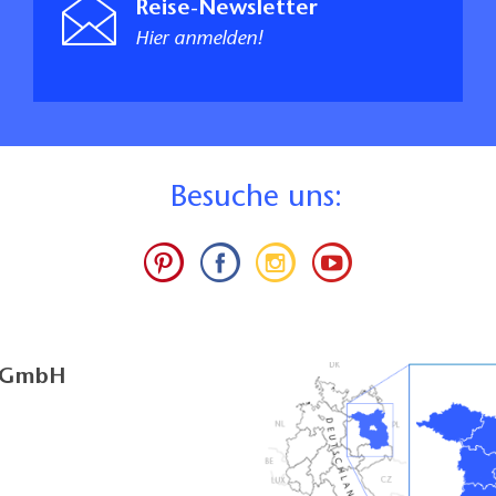
Reise-Newsletter
Hier anmelden!
B
esuche uns:
g GmbH