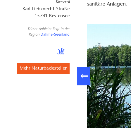
Kiessee II
sanitäre Anlagen.
Karl-Liebknecht-Straße
15741
Bestensee
Dieser Anbieter liegt in der
Region
Dahme-Seenland
Mehr Naturbadestellen
Günter Schönfeld, Lizenz: Tourismusverband Dahme-Seenland e.V.