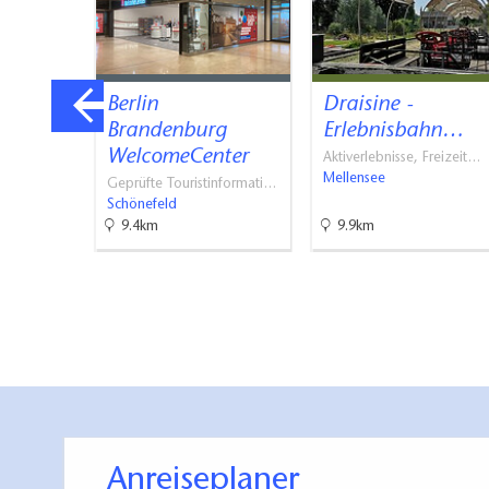
de
Berlin
Draisine -
Brandenburg
Erlebnisbahn…
WelcomeCenter
Aktiverlebnisse, Freizeit…
Mellensee
Geprüfte Touristinformati…
usen
Schönefeld
9.4km
9.9km
Anreiseplaner