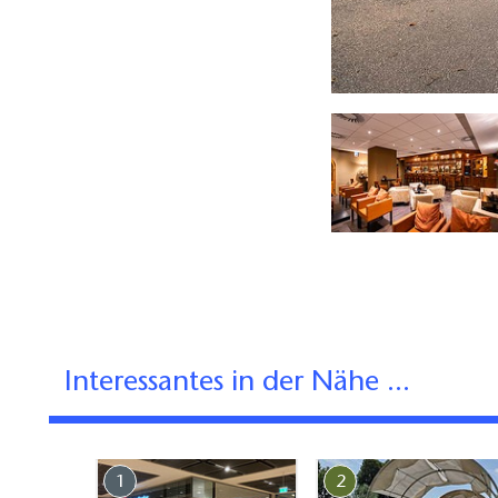
Van der Valk _ Restaurant Foto: andreasschwarz_126
Interessantes in der Nähe ...
1
2