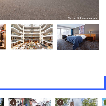
Van der Valk Aussenansicht
3
4