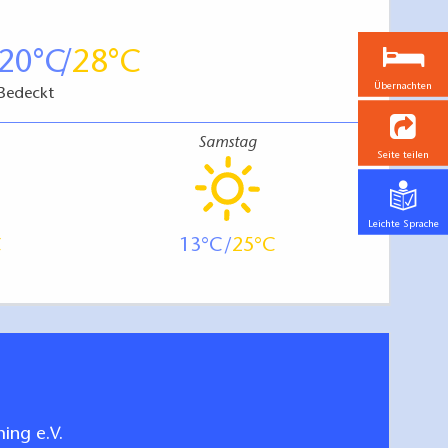
20
28
Übernachten
Bedeckt
Samstag
Seite teilen
Leichte Sprache
13
25
ing e.V.