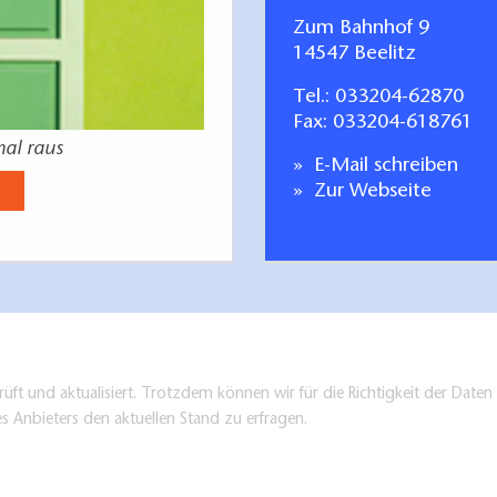
Zum Bahnhof 9
14547 Beelitz
Tel.:
033204-62870
Fax: 033204-618761
mal raus
E-Mail schreiben
Zur Webseite
üft und aktualisiert. Trotzdem können wir für die Richtigkeit der Dat
es Anbieters den aktuellen Stand zu erfragen.