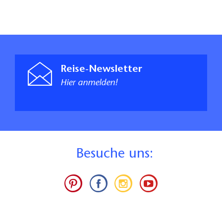
Reise-Newsletter
Hier anmelden!
B
esuche uns: