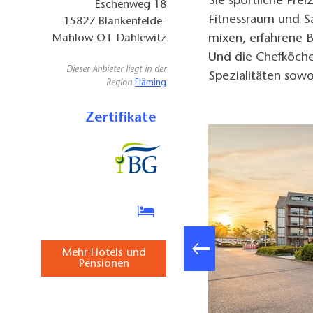
Sie sportliche Fr
Eschenweg 18
Fitnessraum und Sa
15827
Blankenfelde-
mixen, erfahrene B
Mahlow OT Dahlewitz
Und die Chefköche 
Dieser Anbieter liegt in der
Spezialitäten sowo
Region
Fläming
Zertifikate
Mehr Hotels und
Pensionen