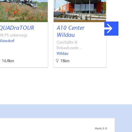
QUADraTOUR
A10 Center
Thoma
Wildau
Balloo
Mit PS unterwegs
Wünsdorf
Advent
Geschäfte &
Einkaufszentr…
In der Luft
Wildau
Königs Wu
16.8km
18km
18.3km
Heute, 6. 8.