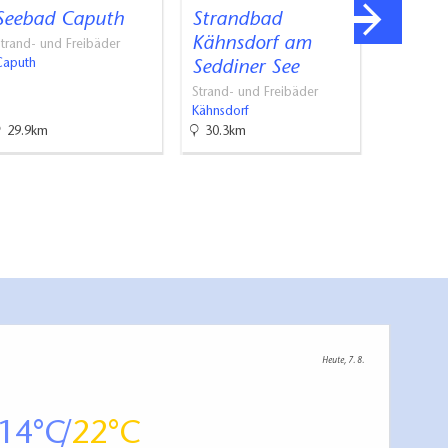
Seebad Caputh
Strandbad
Blüte
Kähnsdorf am
Riegel
trand- und Freibäder
Caputh
Seddiner See
Campingp
Naturbad
Strand- und Freibäder
Petzow
Kähnsdorf
29.9km
30.3km
32.7km
Heute, 7. 8.
14
22