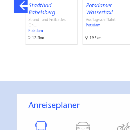
ing
Stadtbad
Potsdamer
Babelsberg
Wassertaxi
Strand- und Freibäder,
Ausflugsschifffahrt
On…
Potsdam
Potsdam
17.2km
19.5km
Anreiseplaner