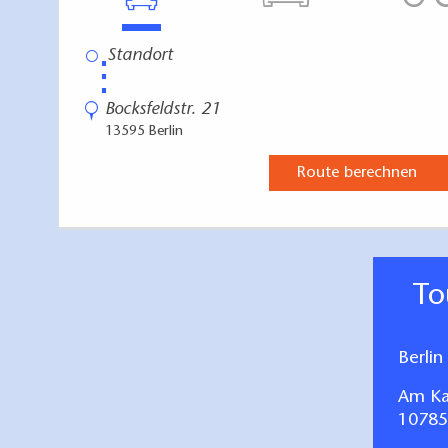
⋮
Bocksfeldstr. 21
13595 Berlin
Route berechnen
T
Berli
Am Ka
10785 