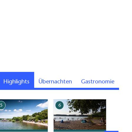
Highlights
Übernachten
Gastronomie
5
6
7