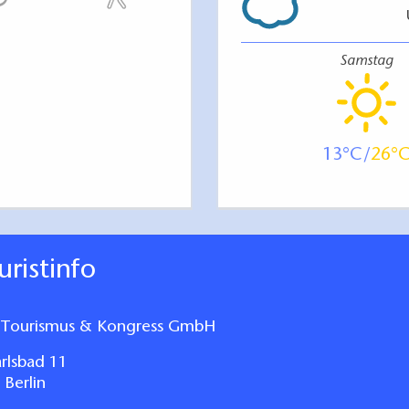
Samstag
13
26
ouristinfo
n Tourismus & Kongress GmbH
rlsbad 11
Berlin