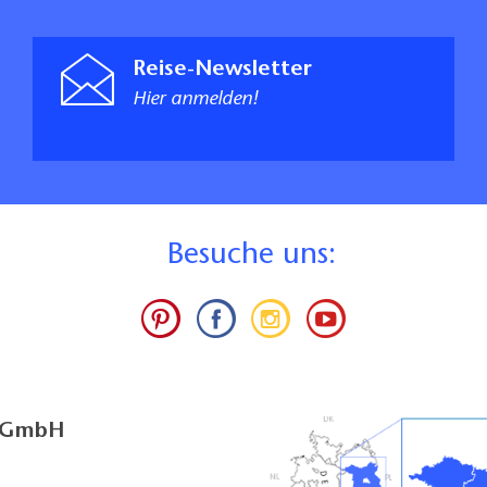
Reise-Newsletter
Hier anmelden!
B
esuche uns:
g GmbH