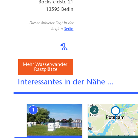
Bocksfeldstr. 21
13595
Berlin
Dieser Anbieter liegt in der
Region
Berlin
Mehr Wasserwander-
Rastplätze
Interessantes in der Nähe ...
1
2