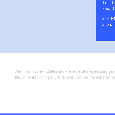
Tel.:
0
Fax: 
E-Ma
Zur
Alle Informationen, Zeiten und Preise werden regelmäßig gepr
Besuch telefonisch / per E-Mail oder über die Internetseiten d