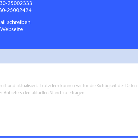
30-25002333
030-25002424
il schreiben
 Webseite
üft und aktualisiert. Trotzdem können wir für die Richtigkeit der Dat
es Anbieters den aktuellen Stand zu erfragen.