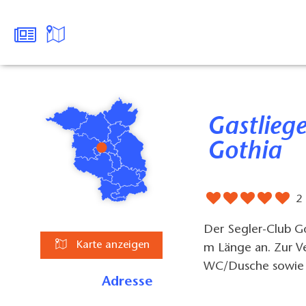
Gastliegeplätze am Segler-Club
Gothia
2
Der Segler-Club Go
Karte anzeigen
m Länge an. Zur V
WC/Dusche sowie 
Adresse