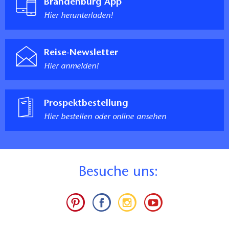
Brandenburg App
Hier herunterladen!
Reise-Newsletter
Hier anmelden!
Prospektbestellung
Hier bestellen oder online ansehen
B
esuche uns: