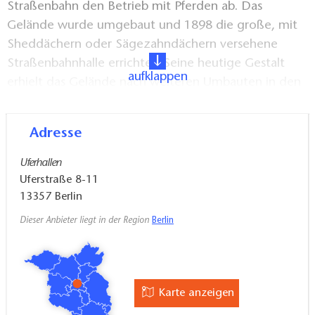
Straßenbahn den Betrieb mit Pferden ab. Das
Gelände wurde umgebaut und 1898 die große, mit
Sheddächern oder Sägezahndächern versehene
Straßenbahnhalle errichtet. Seine heutige Gestalt
aufklappen
erhielt das Gelände nach weiteren Umbauten in den
späten 1920er Jahren und der Fassadenumgestaltung
Mitte der 1950er Jahre. 2007 legte die BVG den
Adresse
zuletzt auch für die Instandsetzung ihrer Omnibusse
genutzten Betriebsbahnhof still.
Uferhallen
Uferstraße 8-11
Der Verein Uferhallen e. V. setzt sich für den Erhalt
13357
Berlin
des Ensembles und der gegenwärtigen Nutzung ein.
Dieser Anbieter liegt in der Region
Berlin
Karte anzeigen