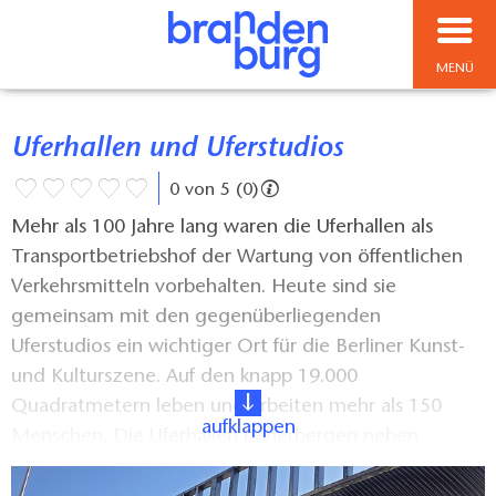
MENÜ
Uferhallen und Uferstudios
0 von 5 (0)
Mehr als 100 Jahre lang waren die Uferhallen als
Transportbetriebshof der Wartung von öffentlichen
Verkehrsmitteln vorbehalten. Heute sind sie
gemeinsam mit den gegenüberliegenden
Uferstudios ein wichtiger Ort für die Berliner Kunst-
und Kulturszene. Auf den knapp 19.000
Quadratmetern leben und arbeiten mehr als 150
aufklappen
Menschen. Die Uferhallen beherbergen neben
Ateliers und Atelierwohnungen auch Tanz- und