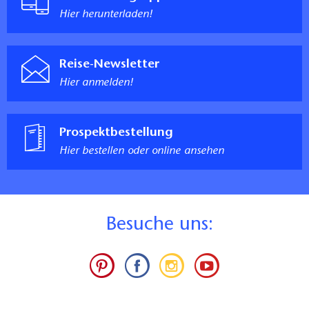
Hier herunterladen!
Reise-Newsletter
Hier anmelden!
Prospektbestellung
Hier bestellen oder online ansehen
B
esuche uns: