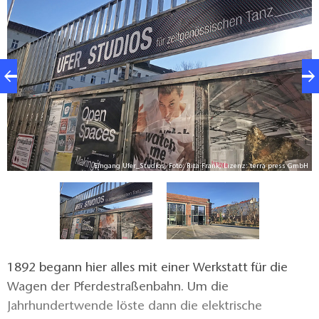
Proberäume, Tonstudios, eine Konzert- und eine
Ausstellungshalle, Werkstätten, Gastronomie und
vielseitige Veranstaltungsräume.
bH
Eingang Ufer_Studios, Foto: Rita Frank, Lizenz: terra press GmbH
1892 begann hier alles mit einer Werkstatt für die
Wagen der Pferdestraßenbahn. Um die
Jahrhundertwende löste dann die elektrische