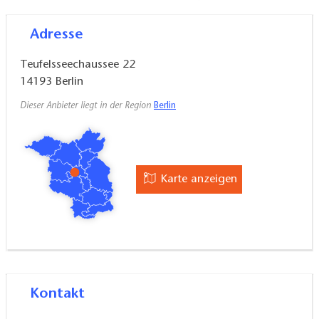
von Führungen, besichtigt werden. Das Wasserwerk
Adresse
ist seit 1985 als Ökowerk bekannt. Viele Angebote
rund um den Umweltschutz laden zu Vorträgen,
Teufelsseechaussee 22
Mitmachaktionen und Führungen ein. Zu jeder
14193
Berlin
Jahreszeit ist das Ökowerk bei Familien beliebt, die
Dieser Anbieter liegt in der Region
Berlin
das Gelände erkunden und die Angebote rund um
das kühle Nass nutzen. Schulklassen kommen gerne
das ganze Jahr über in den grünen Lernort.
Karte anzeigen
Öffnungszeiten Sommer:
Mittwoch bis Freitag 10–18 Uhr
Sonnabend, Sonntag und feiertags 12–18 Uhr
Kontakt
Öffnungszeiten Winter: