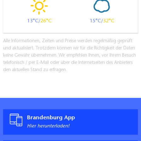
13
26
15
32
Alle Informationen, Zeiten und Preise werden regelmäßig geprüft
und aktualisiert. Trotzdem können wir für die Richtigkeit der Daten
keine Gewähr übernehmen. Wir empfehlen Ihnen, vor Ihrem Besuch
telefonisch / per E-Mail oder über die Internetseiten des Anbieters
den aktuellen Stand zu erfragen.
Brandenburg App
Hier herunterladen!