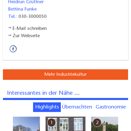
Heidrun Grüttner
Bettina Funke
Mittwoch bis Freitag 10–16 Uhr
Tel.:
030-3000050
Sonnabend, Sonntag und feiertags 11–16 Uhr
E-Mail schreiben
Zur Webseite
Der Eintritt ist frei.
Mehr Industriekultur
Interessantes in der Nähe ...
Highlights
Übernachten
Gastronomie
7
1
2