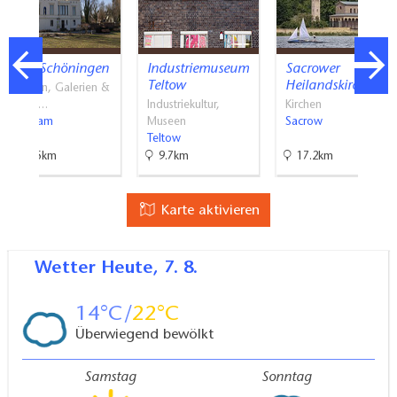
Villa Schöningen
Industriemuseum
Sacrower
Teltow
Heilandskirche
Museen, Galerien &
Atelie…
Industriekultur,
Kirchen
Potsdam
Museen
Sacrow
Teltow
18.5km
9.7km
17.2km
Karte aktivieren
Wetter
Heute, 7. 8.
14
22
Überwiegend bewölkt
Samstag
Sonntag