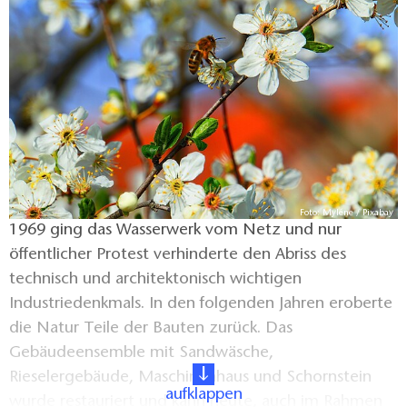
Wasserwerk Grunewald ging 1872 in Betrieb und
versorgte zunächst die Villensiedlung im Westend
und später auch Haushalte in ganz Berlin.
Foto: Myléne / Pixabay
1969 ging das Wasserwerk vom Netz und nur
öffentlicher Protest verhinderte den Abriss des
technisch und architektonisch wichtigen
Industriedenkmals. In den folgenden Jahren eroberte
die Natur Teile der Bauten zurück. Das
Gebäudeensemble mit Sandwäsche,
Rieselergebäude, Maschinenhaus und Schornstein
aufklappen
wurde restauriert und kann heute, auch im Rahmen