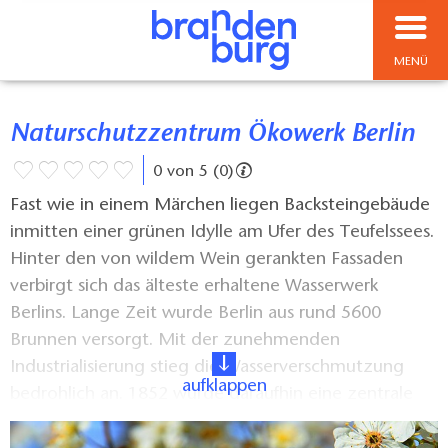
MENÜ
Naturschutzzentrum Ökowerk Berlin
0 von 5 (0)
Fast wie in einem Märchen liegen Backsteingebäude
inmitten einer grünen Idylle am Ufer des Teufelssees.
Hinter den von wildem Wein gerankten Fassaden
verbirgt sich das älteste erhaltene Wasserwerk
Berlins. Lange Zeit wurde Berlin aus rund 5600
Brunnen versorgt. Mit der zunehmenden
Industrialisierung stieg die Wasserverschmutzung
aufklappen
bedrohlich an. 1852 wurde daraufhin eine zentrale
Wasserversorgung in Berlin eingeführt. Das