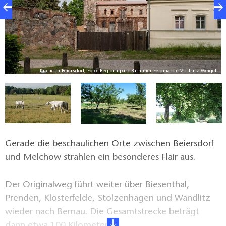
V.
Kirche in Beiersdorf, Foto: Regionalpark Barnimer Feldmark e.V. - Lutz Weigelt
Gerade die beschaulichen Orte zwischen Beiersdorf
und Melchow strahlen ein besonderes Flair aus.
Der Originalweg führt weiter über Biesenthal,
Prenden, Klosterfelde, Stolzenhagen und Wandlitz
wieder nach Bernau. Die Gesamtstrecke beträgt
dann etwa 100 Kilometer.