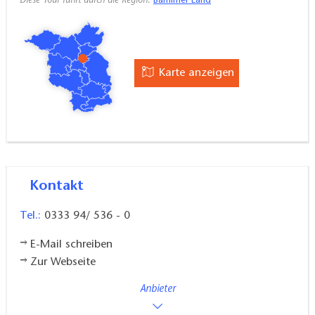
Diese Tour führt durch die Region:
Barnimer Land
(RE3, S2)
Regionalbahnhöfe Seefeld und Werneuchen (RB25)
Karte anzeigen
Regional-Bahnhof Melchow (RB60)
Kontakt
Tel.:
0333 94/ 536 - 0
E-Mail schreiben
Zur Webseite
Anbieter