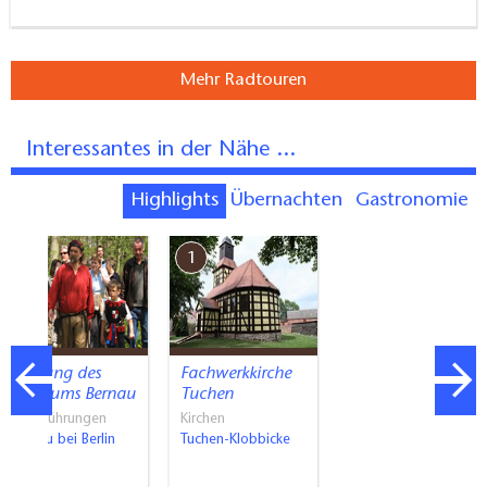
Mehr Radtouren
Interessantes in der Nähe ...
Highlights
Übernachten
Gastronomie
2
1
Führung des
Fachwerkkirche
Museums Bernau
Tuchen
Stadtführungen
Kirchen
Bernau bei Berlin
Tuchen-Klobbicke