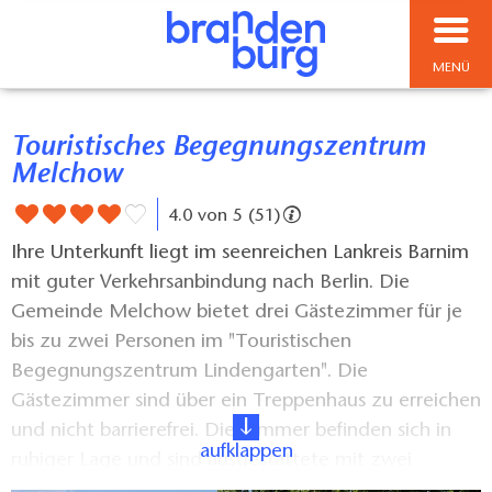
MENÜ
Touristisches Begegnungszentrum
Melchow
4.0 von 5 (51)
Ihre Unterkunft liegt im seenreichen Lankreis Barnim
mit guter Verkehrsanbindung nach Berlin. Die
Gemeinde Melchow bietet drei Gästezimmer für je
bis zu zwei Personen im "Touristischen
Begegnungszentrum Lindengarten". Die
Gästezimmer sind über ein Treppenhaus zu erreichen
und nicht barrierefrei. Die Zimmer befinden sich in
aufklappen
ruhiger Lage und sind ausgestattete mit zwei
Einzelbetten, TV und je einem Bad mit Dusche. Ein