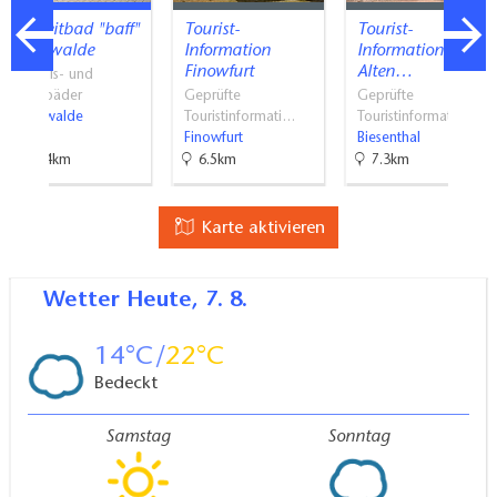
Freizeitbad "baff"
Tourist-
Tourist-
Eberswalde
Information
Information im
Finowfurt
Alten…
Erlebnis- und
Spaßbäder
Geprüfte
Geprüfte
Eberswalde
Touristinformati…
Touristinformati…
Finowfurt
Biesenthal
11.4km
6.5km
7.3km
Karte aktivieren
Wetter
Heute, 7. 8.
14
22
Bedeckt
Samstag
Sonntag