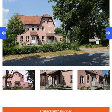
gemeinsamer Aufenthaltsraum und eine
Gemeinschaftsküche sind ebenfalls vorhanden. 3
Konferenz- und Mehrzweckräume sind ebenfalls
vorhanden. Ein Zustellbett kann auf Anfrage
bereitgestellt werden. Innerhalb einer Stunde
erreichen Sie viele Sehenwürdigkeiten: den Zoo
Eberswalde, das Kloster Chorin oder auch Europas
größtes Schiffshebewerk Niederfinow. Aber auch in
die Stadtmitte von Berlin, ob zum Alexanderplatz
oder Hauptbahnhof benötigen Sie etwas länger als
eine Stunde. Mit der RE und dem Anschluss via
Berliner S-Bahn gibt es eine sehr gute
Bahnverbindung.
Unterkunft buchen