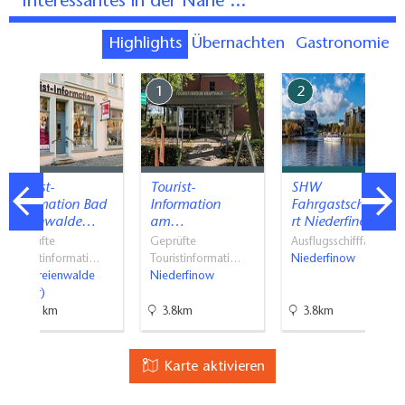
Interessantes in der Nähe ...
Highlights
Übernachten
Gastronomie
7
1
2
Tourist-
Tourist-
SHW
Information Bad
Information
Fahrgastschifffah
Freienwalde…
am…
rt Niederfinow…
Geprüfte
Geprüfte
Ausflugsschifffahrt
Touristinformati…
Touristinformati…
Niederfinow
Bad Freienwalde
Niederfinow
(Oder)
11.1km
3.8km
3.8km
Karte aktivieren