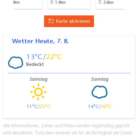
etc.
15.4km
1.4km
2.6km
Wickelmöglichkeit für Kleinkinder
Karte aktivieren
Wetter
Heute, 7. 8.
13
22
Bedeckt
Samstag
Sonntag
11
25
14
30
Alle Informationen, Zeiten und Preise werden regelmäßig geprüft
und aktualisiert. Trotzdem können wir für die Richtigkeit der Daten