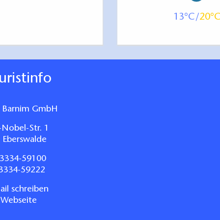
13
20
ouristinfo
 Barnim GmbH
-Nobel-Str. 1
 Eberswalde
3334-59100
03334-59222
il schreiben
 Webseite