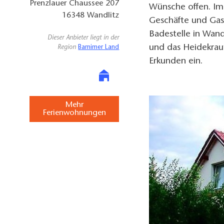
Prenzlauer Chaussee 207
Wünsche offen. Im
16348
Wandlitz
Geschäfte und Gas
Badestelle in Wa
Dieser Anbieter liegt in der
und das Heidekrau
Region
Barnimer Land
Erkunden ein.
Mehr
Ferienwohnungen