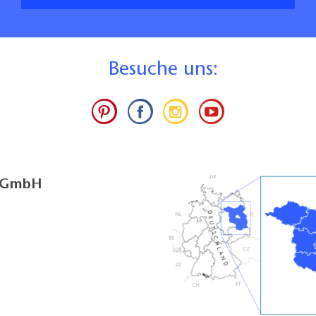
B
esuche uns:
g GmbH