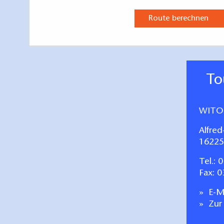
Route berechnen
T
WITO
Alfred
16225
Tel.:
0
Fax: 
E-Ma
Zur