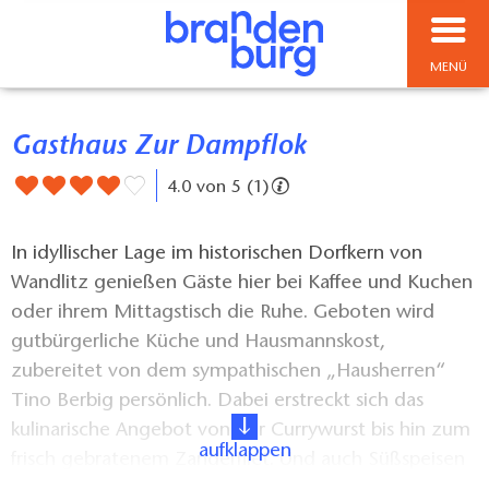
MENÜ
Gasthaus Zur Dampflok
4.0 von 5 (1)
In idyllischer Lage im historischen Dorfkern von
Wandlitz genießen Gäste hier bei Kaffee und Kuchen
oder ihrem Mittagstisch die Ruhe. Geboten wird
gutbürgerliche Küche und Hausmannskost,
zubereitet von dem sympathischen „Hausherren“
Tino Berbig persönlich. Dabei erstreckt sich das
kulinarische Angebot von der Currywurst bis hin zum
aufklappen
frisch gebratenem Zanderfilet. Und auch Süßspeisen