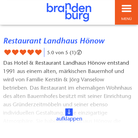
MENÜ
Restaurant Landhaus Hönow
5.0 von 5 (1)
Das Hotel & Restaurant Landhaus Hönow entstand
1991 aus einem alten, märkischen Bauernhof und
wird von Familie Kerstin & Jörg Vanselow
betrieben. Das Restaurant im ehemaligen Wohnhaus
des alten Bauernhofes besitzt mit seiner Einrichtung
aus Gründerzeitmöbeln und seiner ebenso
individuellen Gestaltung, eine einzigartige
aufklappen
Atmosphäre. Sie haben im Landhaus Hönow die
Möglichkeit gemütlich und romantisch essen zu