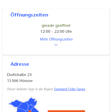
vegetarische und vegane Gerichte auf der
Speisekarte. Neben der Standardkarte gibt es auch
besondere Tages- und Wochen- und saisonale
Öffnungszeiten
Angebote.
gerade geöffnet
12:00 - 22:00 Uhr
Anfahrt: Im Ort Hönow befindet sich ein U-
Mehr Öffnungszeiten
Bahnanschluss (U5) nach Berlin-Alexanderplatz. Die
Entfernung zur Autobahn Berliner Ring A10, Abfahrt
Altlandsberg/Berlin-Marzahn beträgt 3,7 km.
Adresse
Dorfstraße 23
15366
Hönow
Dieser Anbieter liegt in der Region
Seenland Oder-Spree