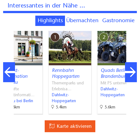
Interessantes in der Nähe ...
Highlights
Übernachten
Gastronomie
7
1
2
Tourist-
Rennbahn
Quads Berlin
Information
Hoppegarten
Brandenburg
Bernau
Themenparks und
Mit PS unterwegs
Geprüfte
Erlebnisa…
Dahlwitz-
Touristinformati…
Dahlwitz-
Hoppegarten
Bernau bei Berlin
Hoppegarten
14.8km
5.4km
5.6km
Karte aktivieren