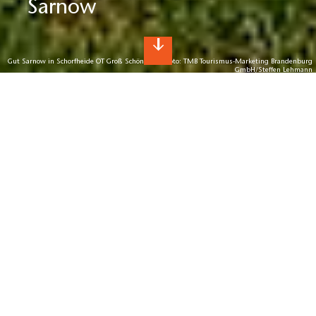
Sarnow
Gut Sarnow in Schorfheide OT Groß Schönebeck, Foto: TMB Tourismus-Marketing Brandenburg
GmbH/Steffen Lehmann
Gut Sarnow: Wald, Wiesen und viele
Pferde
09. November 2019
von
Steffen Lehmann
Die letzten Kilometer zum Gut Sarnow sind schon
Schorfheide deluxe: Von Eichhorst am Werbellinsee geht es
fast schnurgerade durch den Wald. Die Straße heißt hier
bei den Einheimischen „Schneewittchenstraße“. Ab und zu
wird es wellig. Die Erhebungen heißen hier Sauberge,
Wildscheunenberg, Stallberg und Kesselberg. Anfang
November bringt die Herbstsonne das Laub auf dem