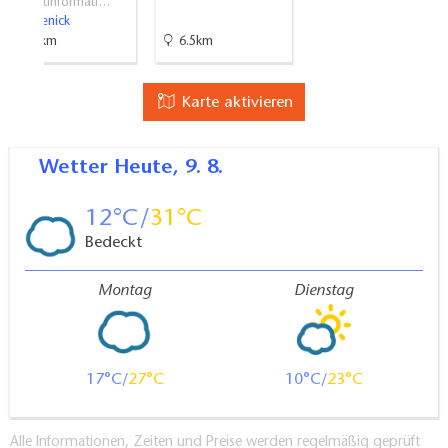
Touristinformati…
Zehdenick
6.1km
6.5km
Karte aktivieren
Wetter
Heute, 9. 8.
12
31
Bedeckt
Montag
Dienstag
17
27
10
23
Alle Informationen, Zeiten und Preise werden regelmäßig geprüft