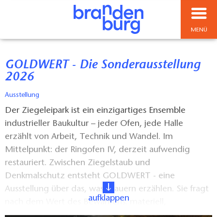
MENÜ
GOLDWERT - Die Sonderausstellung
2026
Ausstellung
Der Ziegeleipark ist ein einzigartiges Ensemble
industrieller Baukultur – jeder Ofen, jede Halle
erzählt von Arbeit, Technik und Wandel. Im
Mittelpunkt: der Ringofen IV, derzeit aufwendig
restauriert. Zwischen Ziegelstaub und
Denkmalschutz entsteht GOLDWERT - eine
Ausstellung über das, was Mauern erzählen. Sie fragt
aufklappen
nach dem Wert des Bewahrens: materiell,
immateriell, ideell - und für uns heute. Zu sehen in