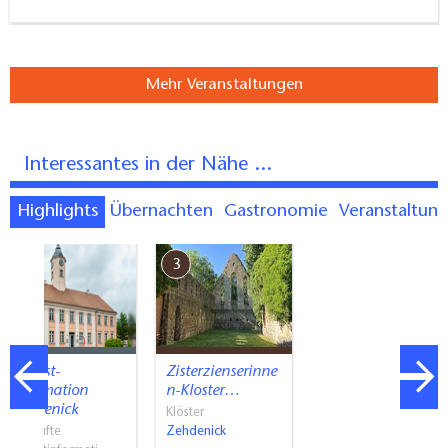
Mehr Veranstaltungen
Interessantes in der Nähe ...
Highlights
Übernachten
Gastronomie
Veranstaltun
4
3
Tourist-
Zisterzienserinne
Information
n-Kloster…
Zehdenick
Klöster
Geprüfte
Zehdenick