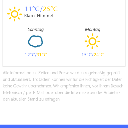
11
25
Klarer Himmel
Sonntag
Montag
12
31
15
24
Alle Informationen, Zeiten und Preise werden regelmäßig geprüft
und aktualisiert. Trotzdem können wir für die Richtigkeit der Daten
keine Gewähr übernehmen. Wir empfehlen Ihnen, vor Ihrem Besuch
telefonisch / per E-Mail oder über die Internetseiten des Anbieters
den aktuellen Stand zu erfragen.