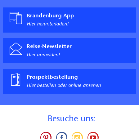
Brandenburg App
Hier herunterladen!
Reise-Newsletter
Hier anmelden!
Prospektbestellung
Hier bestellen oder online ansehen
B
esuche uns: