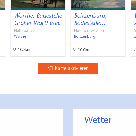
Warthe, Badestelle
Boitzenburg,
Großer Warthesee
Badestelle…
Naturbadestellen
Naturbadestellen
S
Warthe
Boitzenburg
10.2km
16.6km
Karte aktivieren
Wetter