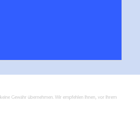
n und Fernwege Uckermark
hen/bestellen
en keine Gewähr übernehmen. Wir empfehlen Ihnen, vor Ihrem