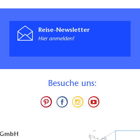
Reise-Newsletter
Hier anmelden!
B
esuche uns:
g GmbH