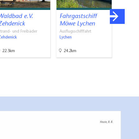
Waldbad e.V.
Fahrgastschiff
Naturb
Zehdenick
Möwe Lychen
"Holza
Miche
trand- und Freibäder
Ausflugsschifffahrt
Zehdenick
Lychen
Naturbade
Joachimst
22.3km
24.2km
30.2km
Heute, 8. 8.