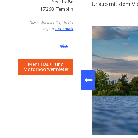
Seestraße
Urlaub mit dem Vie
17268
Templin
Dieser Anbieter liegt in der
Region
Uckermark
Mehr Haus- und
Motorbootvermieter