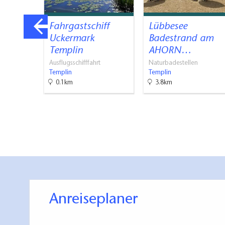
elle
Fahrgastschiff
Lübbesee
e
Uckermark
Badestrand am
Templin
AHORN…
Ausflugsschifffahrt
Naturbadestellen
Templin
Templin
0.1km
3.8km
Anreiseplaner