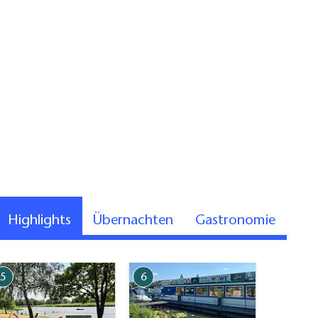
Highlights
Übernachten
Gastronomie
5
6
7