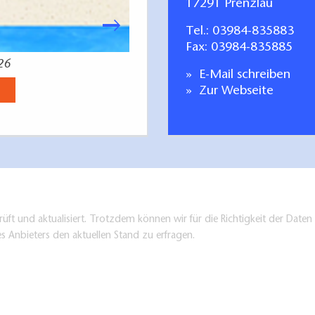
17291 Prenzlau
Tel.:
03984-835883
Fax: 03984-835885
26
Radfahren Tagestoure
E-Mail schreiben
Jetzt anse
Zur Webseite
üft und aktualisiert. Trotzdem können wir für die Richtigkeit der Dat
es Anbieters den aktuellen Stand zu erfragen.