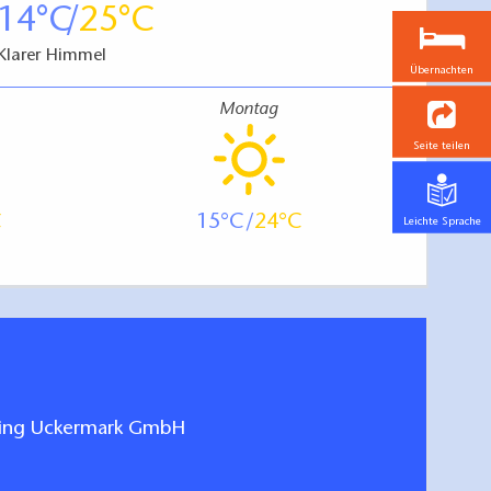
14
25
Klarer Himmel
Übernachten
Montag
Seite teilen
15
24
Leichte Sprache
ting Uckermark GmbH