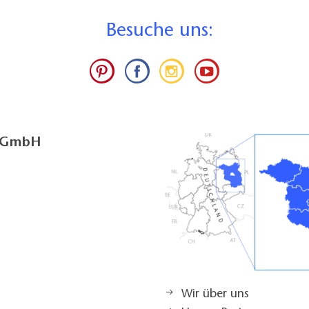
B
esuche uns:
g GmbH
Wir über uns