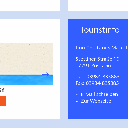
Touristinfo
tmu Tourismus Marke
Stettiner Straße 19
17291 Prenzlau
Tel.:
03984-835883
Fax: 03984-835885
26
Radfahren Tagestoure
E-Mail schreiben
Jetzt anse
Zur Webseite