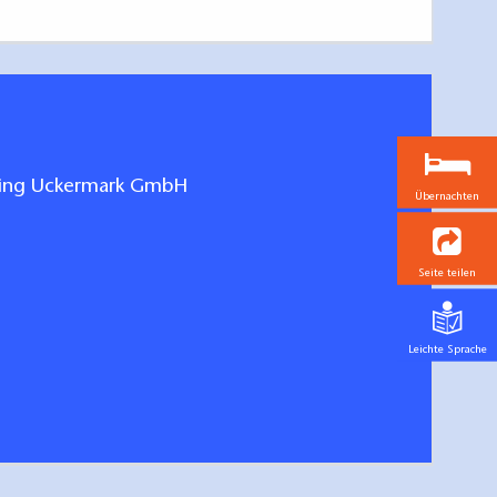
ting Uckermark GmbH
Übernachten
Seite teilen
n und Fernwege Uckermark
Leichte Sprache
hen/bestellen