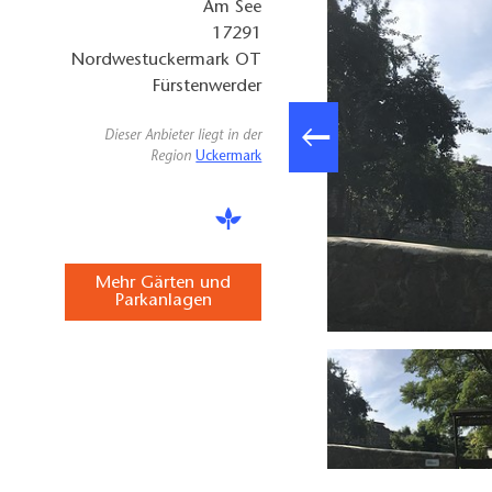
Am See
17291
Nordwestuckermark OT
Fürstenwerder
Dieser Anbieter liegt in der
Region
Uckermark
Mehr Gärten und
Parkanlagen
Findlingsgarten Fürstenwerder, Foto: Anet Hoppe