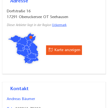
Adresse
Frühstücksbüfett zubuchbar; Hofschänke mit
Dorfstraße 16
Restaurant und Kaffeetheke
17291
Oberuckersee OT Seehausen
Dieser Anbieter liegt in der Region
Uckermark
Karte anzeigen
Kontakt
Andreas Bäumer