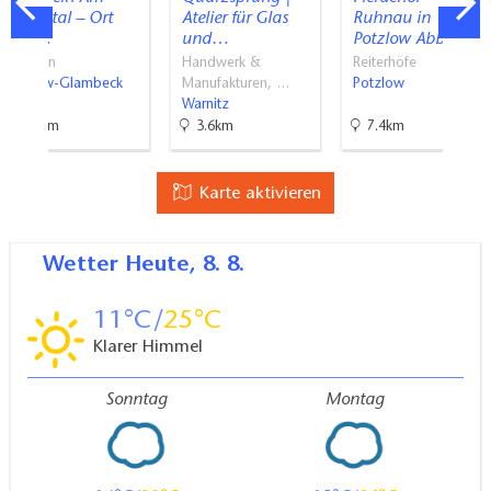
Welsetal – Ort
Atelier für Glas
Ruhnau in
der…
und…
Potzlow Abbau
Kirchen
Handwerk &
Reiterhöfe
Parlow-Glambeck
Manufakturen, …
Potzlow
Warnitz
22km
3.6km
7.4km
Karte aktivieren
Wetter
Heute, 8. 8.
11
25
Klarer Himmel
Sonntag
Montag