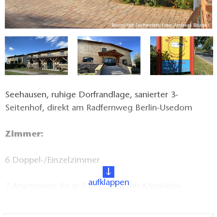
er
Bäumi-Hof Seehausen, Foto: Andreas Bäumer
Seehausen, ruhige Dorfrandlage, sanierter 3-
Seitenhof, direkt am Radfernweg Berlin-Usedom
Zimmer:
6 Doppel-/Einzelzimmer
aufklappen
7 Apartments für je 2 Personen mit Miniküche
11 Ferienwohnungen für 2-6 Personen