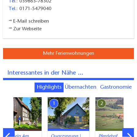
Tel.:
039863-78302
Tel.:
0171-5479040
E-Mail schreiben
Zur Webseite
Mehr Ferienwohnungen
Interessantes in der Nähe ...
Highlights
Übernachten
Gastronomie
7
1
2
Kirchlein Am
Quarzsprung |
Pferdehof