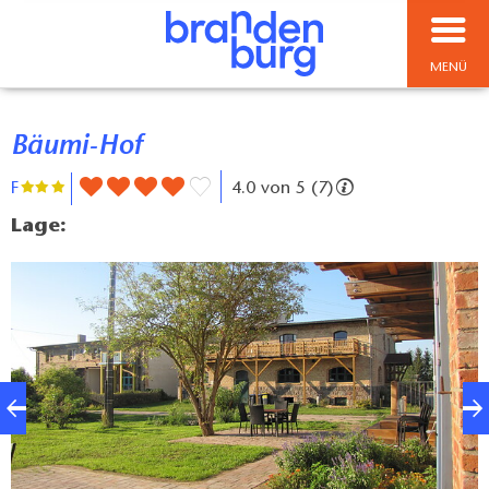
MENÜ
Bäumi-Hof
F
4.0 von 5 (7)
Lage: