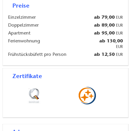
Preise
6 Radlerzimmer
Einzelzimmer
ab 79,00
EUR
Doppelzimmer
ab 89,00
EUR
Details:
Apartment
ab 95,00
EUR
Ferienwohnung
ab 130,00
alle Zimmer mit Dusche/WC, Nichtraucherzimmer,
EUR
Bahnanreise möglich - Bahnstation im Ort
Frühstücksbüfett pro Person
ab 12,50
EUR
Ausstattung:
Zertifikate
TV, WLAN, Aufbettung auf Anfrage möglich, Balkon,
Terrasse, Grillplatz, Holzbackofen, Sauna,
Waschmaschinennutzung, Seenähe, Haustiere (auf
Anfrage), Liegewiese, Fahrradvermietung, Parkplatz
Verpflegung: