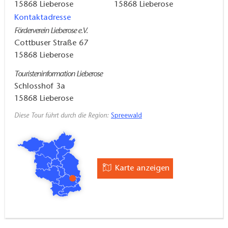
über die Behlower Chaussee zurück
15868
Lieberose
15868
Lieberose
Kontaktadresse
Sehenswürdigkeiten:
Förderverein Lieberose e.V.
Slawenburg
Cottbuser Straße 67
15868
Lieberose
Lindenhof
Touristeninformation Lieberose
Schlosshof 3a
Kombinationsmöglichkeiten:
15868
Lieberose
Eichbergtour
Diese Tour führt durch die Region:
Spreewald
Wegbeschaffenheit:
abwechslungsreich
Karte anzeigen
Karten/ Literatur:
Touristinformation Lieberose (Schlosshof 3a)