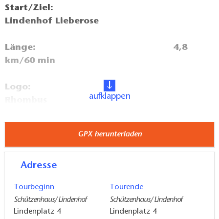
Start/Ziel:
Lindenhof Lieberose
Länge: 4,8
km/60 min
Logo:
aufklappen
Rhombus
Anreise/Abreise: mit dem
GPX herunterladen
Bus (510,519) und mit dem Auto oder
Fahrrad
Adresse
Verlauf: Führt
Tourbeginn
Tourende
über die Doberburger Chaussee durch den
Schützenhaus/ Lindenhof
Schützenhaus/ Lindenhof
Stockshof rund um das "alte Schloss" und
Lindenplatz 4
Lindenplatz 4