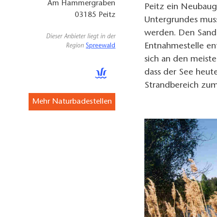
Am Hammergraben
Peitz ein Neubaug
03185
Peitz
Untergrundes mus
werden. Den Sand
Dieser Anbieter liegt in der
Entnahmestelle ent
Region
Spreewald
sich an den meiste
dass der See heute
Strandbereich zu
Mehr Naturbadestellen