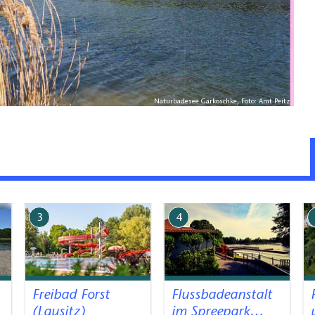
Naturbadesee Garkoschke, Foto: Amt Peitz
3
4
Freibad Forst
Flussbadeanstalt
(Lausitz)
im Spreepark…