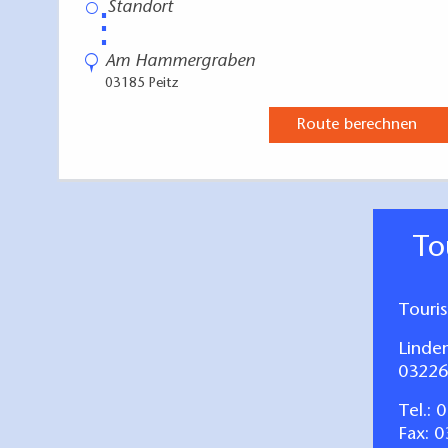
⋮
Am Hammergraben
03185 Peitz
Route berechnen
T
Touri
Linde
03226
Tel.:
0
Fax: 