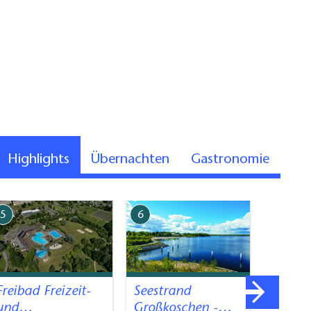
Highlights
Übernachten
Gastronomie
5
6
7
Freibad Freizeit-
Seestrand
Seestr
und…
Großkoschen -…
Buchwa