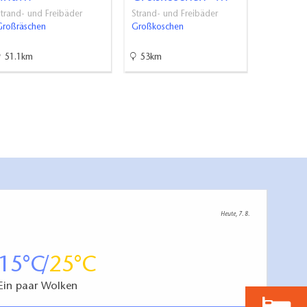
Senft
trand- und Freibäder
Strand- und Freibäder
Großräschen
Großkoschen
Strand- u
Senftenbe
51.1km
53km
54.8km
Heute, 7. 8.
15
25
Ein paar Wolken