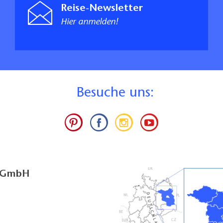
Reise-Newsletter
Hier anmelden!
B
esuche uns:
g GmbH