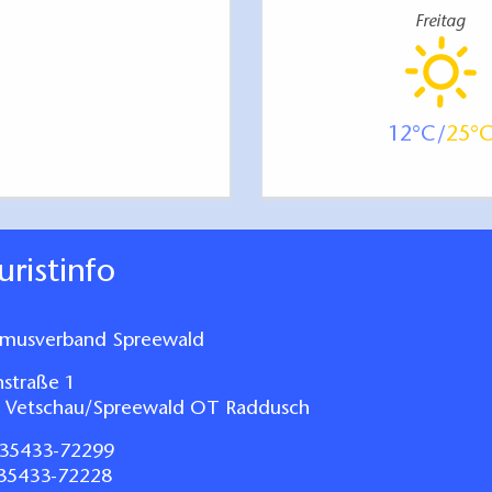
Freitag
12
25
ouristinfo
smusverband Spreewald
nstraße 1
 Vetschau/Spreewald OT Raddusch
35433-72299
035433-72228