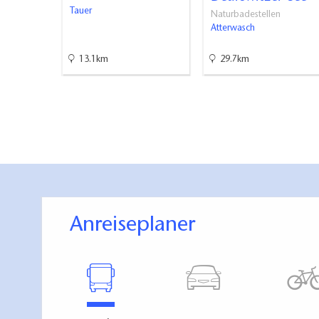
ger…
Tauer
Naturbadestellen
Atterwasch
bäder
13.1km
29.7km
Anreiseplaner