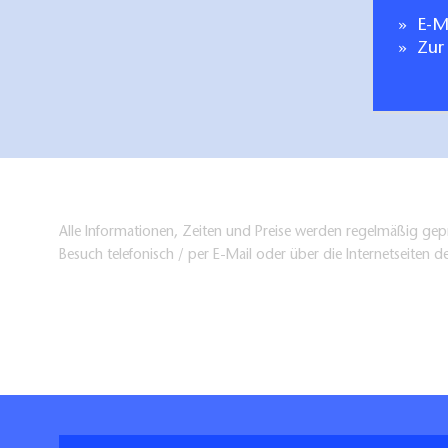
E-Ma
Zur
Alle Informationen, Zeiten und Preise werden regelmäßig gepr
Besuch telefonisch / per E-Mail oder über die Internetseiten d