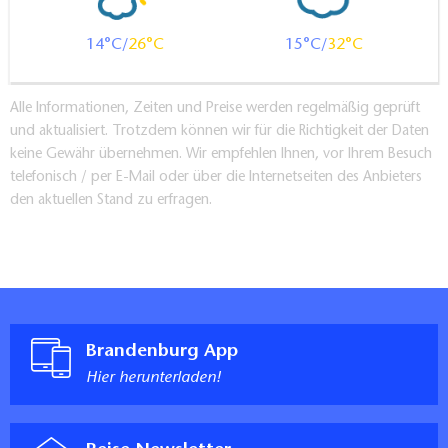
starke Strömung auf dem "Rückweg" auf dem
Puhlstrom
14
26
15
32
Puhlstrom darf nur außerhalb der Brutzeit ab Juli
befahren werden. Alternativ kann zu dieser Zeit
Alle Informationen, Zeiten und Preise werden regelmäßig geprüft
die Hauptspree befahren werden.
und aktualisiert. Trotzdem können wir für die Richtigkeit der Daten
Beide Wehre können durchfahren oder umtragen
keine Gewähr übernehmen. Wir empfehlen Ihnen, vor Ihrem Besuch
werden. Am Unteren Puhlstromwehr sind
telefonisch / per E-Mail oder über die Internetseiten des Anbieters
den aktuellen Stand zu erfragen.
zumindest von Freitag bis Sonntag Personen, die
die Schleuse öffnen und schließen (immer etwas
Geld in der Hosentasche für ein "Trinkgeld", damit
macht man die Schleuser glücklich ;)
Karten / Literatur:
Brandenburg App
Hier herunterladen!
"DKV-Gewässerführer für Ostdeutschland:
Kanuführer für Mecklenburg-Vorpommern,