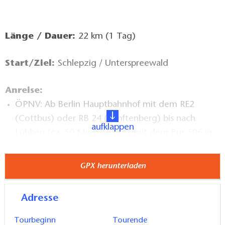
Länge / Dauer:
22 km (1 Tag)
Start/Ziel:
Schlepzig / Unterspreewald
Anreise:
ÖPNV: Ab Berlin Hauptbahnhof mit dem RE2
(Cottbus) oder RB 24 (Senftenberg) bis nach
aufklappen
Lübben (ca. 50 Min). Ab dort mit dem Bus 506 in
20 Min. nach Schlepzig
PKW: Ab Berlin über die A13 bis zur Ausfahrt
GPX herunterladen
Rietzneuendorf/Staakow, dann über die Tropical-
Islands-Allee bis Schlepzig (ca. 1h).
Adresse
Verlauf:
Schlepzig, Puhlstrom, Quaaspree,
Tourbeginn
Tourende