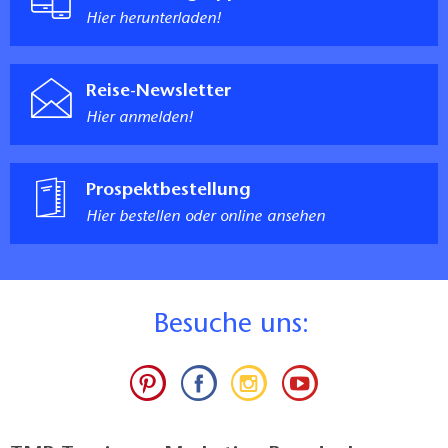
Hier herunterladen!
Reise-Newsletter
Hier anmelden!
Prospektbestellung
Hier bestellen oder online ansehen
B
esuche uns: