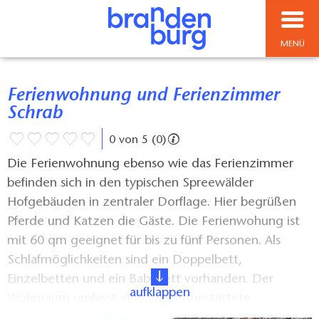
MENÜ
Ferienwohnung und Ferienzimmer
Schrab
0 von 5 (0)
Die Ferienwohnung ebenso wie das Ferienzimmer
befinden sich in den typischen Spreewälder
Hofgebäuden in zentraler Dorflage. Hier begrüßen
Pferde und Katzen die Gäste. Die Ferienwohung ist
mit 60 qm geeignet für bis zu fünf Personen. Als
Schlafmöglichkeiten sind ein Doppelbett,
Einzelbetten und ein Babybett vorhanden. Der
aufklappen
Wohnraum umfasst eine voll ausgestattete
Wohnküche und bietet mit Sitzmöglichkeiten Platz