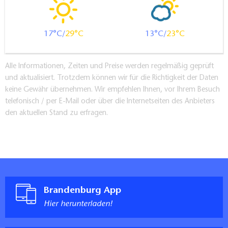
17
29
13
23
Alle Informationen, Zeiten und Preise werden regelmäßig geprüft
und aktualisiert. Trotzdem können wir für die Richtigkeit der Daten
keine Gewähr übernehmen. Wir empfehlen Ihnen, vor Ihrem Besuch
telefonisch / per E-Mail oder über die Internetseiten des Anbieters
den aktuellen Stand zu erfragen.
Brandenburg App
Hier herunterladen!