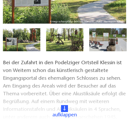
er
Kriegsschauplatz Schloss Klessin , Foto: Hermann Kaiser
Bei der Zufahrt in den Podelziger Ortsteil Klessin ist
von Weitem schon das künstlerisch gestaltete
Eingangsportal des ehemaligen Schlosses zu sehen.
Am Eingang des Areals wird der Besucher auf das
Thema vorbereitet. Über eine Akustiksäule erfolgt die
Begrüßung. Auf einem Rundweg mit weiteren
Informationstafeln und Akustiksäulen in 4 Sprachen,
aufklappen
unter anderem auch zum Kampfgeschehen 1945,
werden die Gäste ausführlich informiert. Das