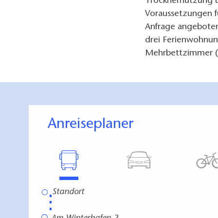
Trocknernutzung u
Voraussetzungen f
Anfrage angeboten
drei Ferienwohnung
Mehrbettzimmer (
Anreiseplaner
⋮