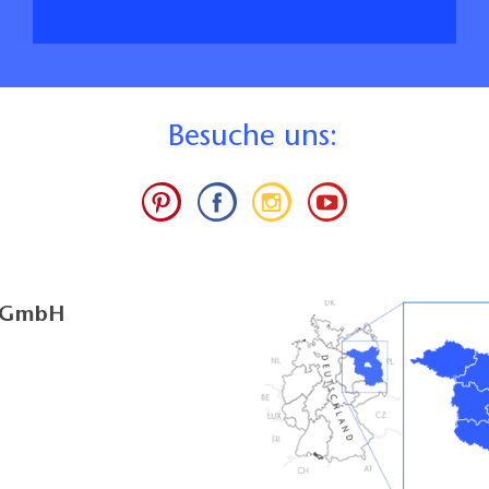
B
esuche uns:
g GmbH