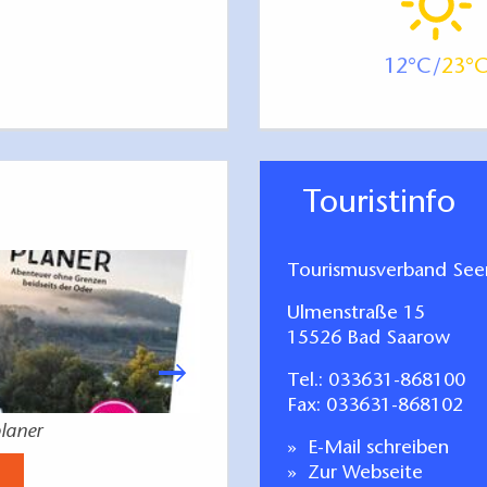
12
23
Touristinfo
Tourismusverband Seen
Ulmenstraße 15
15526 Bad Saarow
Tel.:
033631-868100
Fax: 033631-868102
laner
Gastgeberverzeichn
E-Mail schreiben
Jetzt anse
Zur Webseite