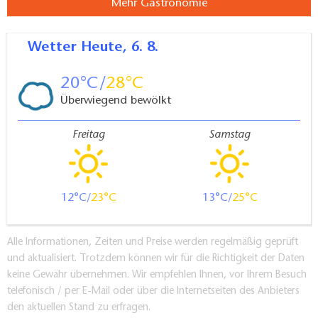
Mehr Gastronomie
Wetter
Heute, 6. 8.
20
28
Überwiegend bewölkt
Freitag
Samstag
12
23
13
25
Alle Informationen, Zeiten und Preise werden regelmäßig geprüft
und aktualisiert. Trotzdem können wir für die Richtigkeit der Daten
keine Gewähr übernehmen. Wir empfehlen Ihnen, vor Ihrem Besuch
telefonisch / per E-Mail oder über die Internetseiten des Anbieters
den aktuellen Stand zu erfragen.