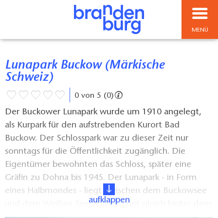
MENÜ
Lunapark Buckow (Märkische
Schweiz)
0 von 5 (0)
Der Buckower Lunapark wurde um 1910 angelegt,
als Kurpark für den aufstrebenden Kurort Bad
Buckow. Der Schlosspark war zu dieser Zeit nur
sonntags für die Öffentlichkeit zugänglich. Die
Eigentümer bewohnten das Schloss, später eine
Gräfin zu Dohna bis 1945. Der Lunapark - in Form
eines Halbmondes - liegt zwischen dem Buckowsee
aufklappen
und dem Weißen See und beginnt gleich hinter dem
Brecht-Haus. Es gibt sehr schöne Aussichten auf die