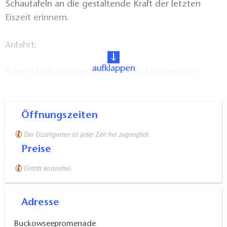
Schautafeln an die gestaltende Kraft der letzten
Eiszeit erinnern.
Anfahrt:
aufklappen
​Auto: A10 bis Hellersdorf, B1/5 bis Müncheberg,
dann B168
​Bahn: RB26 bis Müncheberg, Anschlussbus 982 nach
Öffnungszeiten
Buckow oder Buckower Kleinbahn (April-Oktober)
Der Eiszeitgarten ist jeder Zeit frei zugänglich.
Preise
Eintritt kostenfrei.
Adresse
Buckowseepromenade