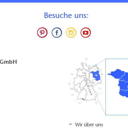
B
esuche uns:
g GmbH
Wir über uns