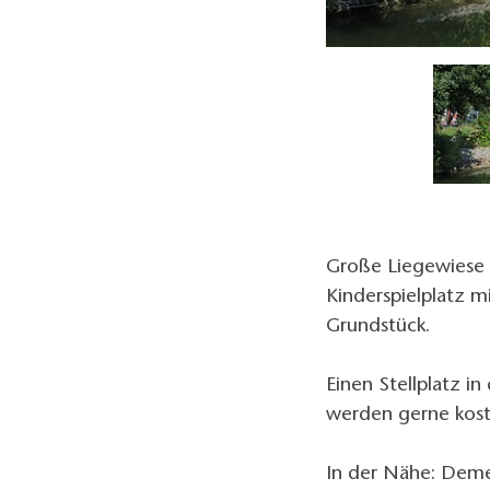
Blick auf den See, Foto: Doris Jedele-Budny
Große Liegewiese m
Kinderspielplatz 
Grundstück.
Einen Stellplatz i
werden gerne koste
In der Nähe: Deme