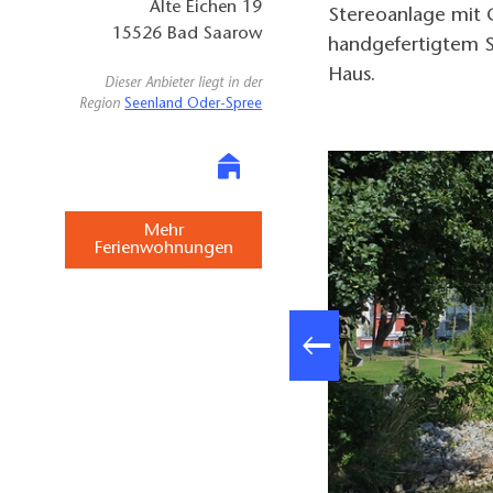
Alte Eichen 19
Stereoanlage mit 
15526
Bad Saarow
handgefertigtem S
Haus.
Dieser Anbieter liegt in der
Region
Seenland Oder-Spree
Mehr
Ferienwohnungen