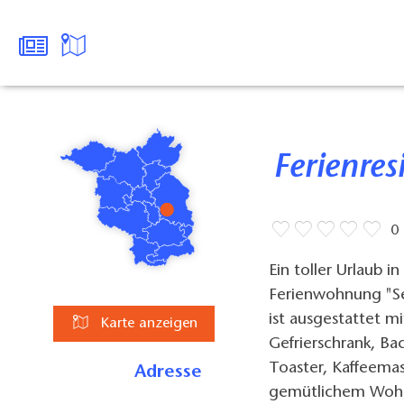
Ferienre
0
Ein toller Urlaub 
Ferienwohnung "S
ist ausgestattet m
Karte anzeigen
Gefrierschrank, Ba
Toaster, Kaffeema
Adresse
gemütlichem Wohn