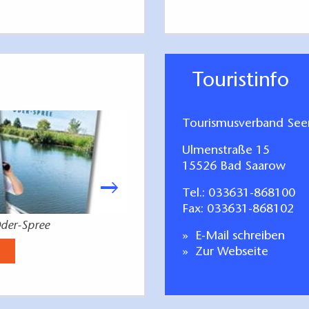
Touristinfo
Tourismusverband Seen
Ulmenstraße 15
15526 Bad Saarow
Tel.:
033631-868100
Fax: 033631-868102
der-Spree
deutsch-polnisc
E-Mail schreiben
Jetzt anse
Zur Webseite