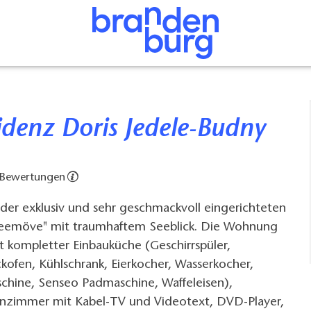
sidenz Doris Jedele-Budny
 Bewertungen
in der exklusiv und sehr geschmackvoll eingerichteten
eemöve" mit traumhaftem Seeblick. Die Wohnung
it kompletter Einbauküche (Geschirrspüler,
ckofen, Kühlschrank, Eierkocher, Wasserkocher,
schine, Senseo Padmaschine, Waffeleisen),
zimmer mit Kabel-TV und Videotext, DVD-Player,