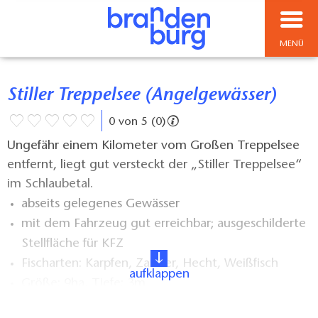
MENÜ
Stiller Treppelsee (Angelgewässer)
0 von 5 (0)
Ungefähr einem Kilometer vom Großen Treppelsee
entfernt, liegt gut versteckt der „Stiller Treppelsee“
im Schlaubetal.
abseits gelegenes Gewässer
mit dem Fahrzeug gut erreichbar; ausgeschilderte
Stellfläche für KFZ
Fischarten: Karpfen, Zander, Hecht, Weißfisch
aufklappen
Größe: 9ha, Tiefe: 3m
Pächter / Betreiber: Schlaubefisch e.G.