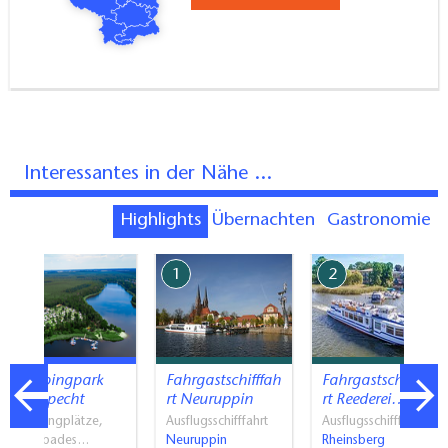
Interessantes in der Nähe ...
Highlights
Übernachten
Gastronomie
7
1
2
Campingpark
Fahrgastschifffah
Fahrgastschifffah
Buntspecht
rt Neuruppin
rt Reederei…
Campingplätze,
Ausflugsschifffahrt
Ausflugsschifffahrt
Naturbades…
Neuruppin
Rheinsberg