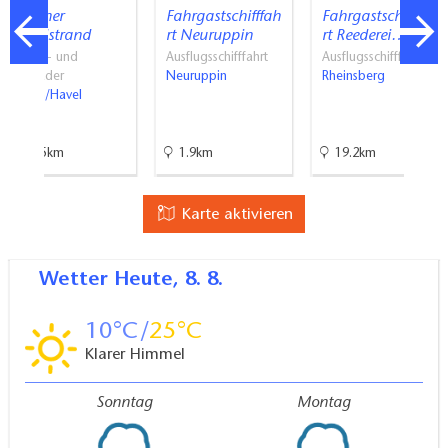
Ketziner
Fahrgastschifffah
Fahrgastschifffah
Havelstrand
rt Neuruppin
rt Reederei…
Strand- und
Ausflugsschifffahrt
Ausflugsschifffahrt
Freibäder
Neuruppin
Rheinsberg
Ketzin/Havel
50.5km
1.9km
19.2km
Karte aktivieren
Wetter
Heute, 8. 8.
10
25
Klarer Himmel
Sonntag
Montag