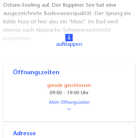
Ostsee-Feeling auf. Der Ruppiner See hat eine
ausgezeichnete Badewasserqualität. Der Sprung ins
kühle Nass ist hier also ein "Muss". Im Bad wird
ebenso nach Absprache Schwimmunterricht
angeboten.
aufklappen
Die Seebadeanstalt wurde bereits 1926-1927
gegründet und namentlich dem Initiator der
deutschen Turnbewegung Friedrich Ludwig Jahn
Öffnungszeiten
gewidmet.
gerade geschlossen
09:00 - 19:00 Uhr
Mehr Öffnungszeiten
Adresse