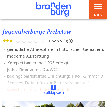
MENÜ
Jugendherberge Prebelow
0 von 5 (0)
gemütliche Atmosphäre in historischen Gemäuern,
moderne Ausstattung
Komplettsanierung 1997 erfolgt
jedes Zimmer mit Du/WC
bedingt barrierefreie Einrichtung: 1 Rolli-Zimmer &
Services. Detailinfos zur Barrierefreiheit auf
www.barrierefrei-brandenburg.de
!
aufklappen
umfangreiche Freizeitangebote mit Sport und
Spiel