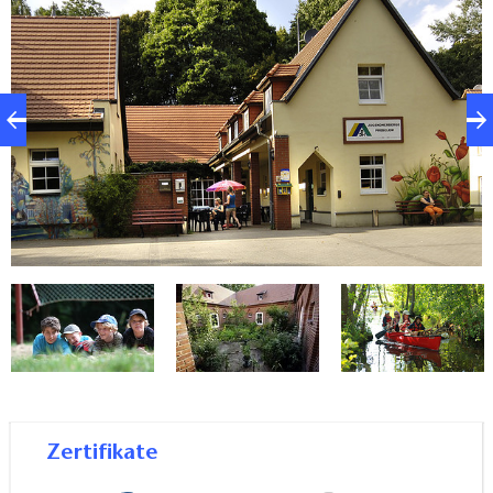
für Familienurlaub ebenso geeignet wie für
Gruppen- und Klassenfahrten
Seminarraum mit umfangreicher
Technikausstattung
Pauschal- und Individualprogramme für alle Alters-
und Zielgruppen
Kanuverleih, Steg auf dem Gelände
flexible Verpflegungsleistungen
- Mitglied im Deutschen Jugendherbergswerk -
Zertifikate