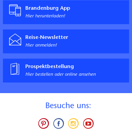
Brandenburg App
Hier herunterladen!
Reise-Newsletter
Hier anmelden!
Prospektbestellung
Hier bestellen oder online ansehen
B
esuche uns: