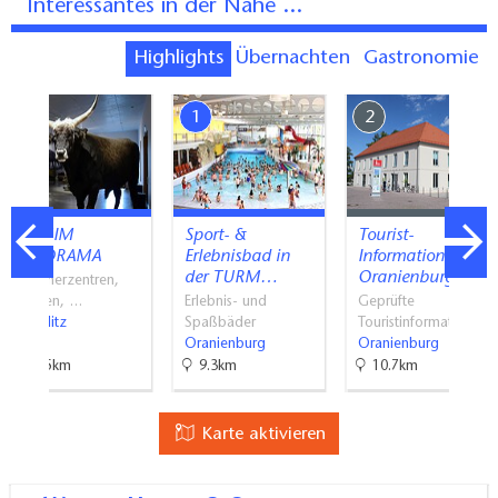
Interessantes in der Nähe ...
Highlights
Übernachten
Gastronomie
7
1
2
BARNIM
Sport- &
Tourist-
PANORAMA
Erlebnisbad in
Information
der TURM…
Oranienburg
Besucherzentren,
Museen, …
Erlebnis- und
Geprüfte
Wandlitz
Spaßbäder
Touristinformati…
Oranienburg
Oranienburg
20.5km
9.3km
10.7km
Karte aktivieren