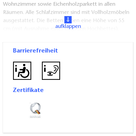
Wohnzimmer sowie Eichenholzparkett in allen
Räumen. Alle Schlafzimmer sind mit Vollholzmöbeln
ausgestattet. Die Betten haben eine Höhe von 55
aufklappen
cm (mit Ausnahme eines einzigen Hochbettes).
Eine Ferienwohnung sowie alle Räume im
Barrierefreiheit
Erdgeschoss sind barrierefrei mit
behindertengerechtem WC.
Die zwischenzeitliche Bereitstellung von frischer
Bettwäsche und Handtüchern kann auf Wunsch
Zertifikate
gegen Aufpreis und nach Vereinbarung erfolgen. Pro
Wohnung ist eine Zubettung im Wohnzimmer
möglich.