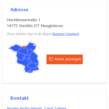
Adresse
Stechlinseestraße 1
16775
Stechlin OT Neuglobsow
Dieser Anbieter liegt in der Region
Ruppiner Seenland
Karte anzeigen
Kontakt
Angela Holtschmidt, Gerd Zollner