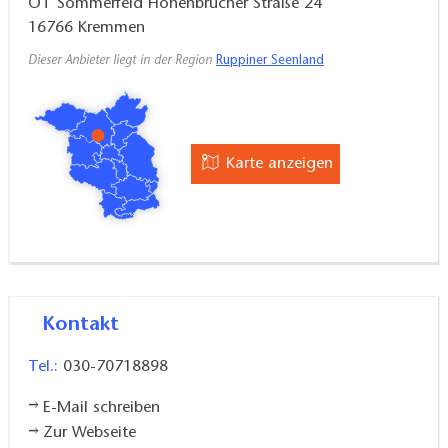
OT Sommerfeld Hohenbrucher Straße 24
16766
Kremmen
Dieser Anbieter liegt in der Region
Ruppiner Seenland
Karte anzeigen
Kontakt
Tel.:
030-70718898
E-Mail schreiben
Zur Webseite