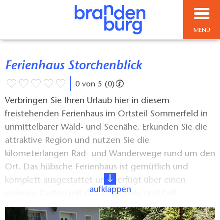
MENÜ
Ferienhaus Storchenblick
0 von 5 (0)
Verbringen Sie Ihren Urlaub hier in diesem
freistehenden Ferienhaus im Ortsteil Sommerfeld in
unmittelbarer Wald- und Seenähe. Erkunden Sie die
attraktive Region und nutzen Sie die
kilometerlangen Rad- und Wanderwege rund um den
Ort. Das hübsche Ferienhaus ist gemütlich und
komplett ausgestattet und verfügt über einen
aufklappen
eigenen Garten mit Gartenmöbeln und Grill.
Zahlreiche Sport- und Freizeitmöglichkeiten sind in