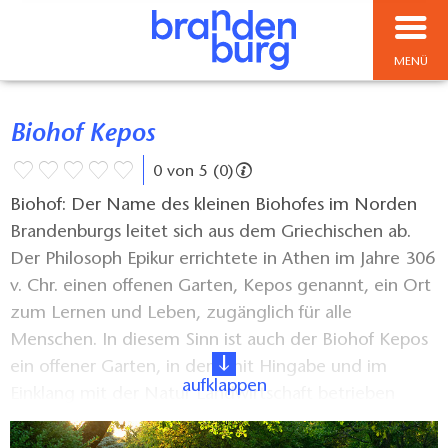
MENÜ
Biohof Kepos
0 von 5 (0)
Biohof: Der Name des kleinen Biohofes im Norden
Brandenburgs leitet sich aus dem Griechischen ab.
Der Philosoph Epikur errichtete in Athen im Jahre 306
v. Chr. einen offenen Garten, Kepos genannt, ein Ort
zum Lernen und Leben, zugänglich für alle
Menschen. In diesem Sinn ist auch der Biohof Kepos
ein offener Garten, in dem mit Hingabe und im
aufklappen
Einklang mit der Natur Landwirtschaft betrieben
wird.