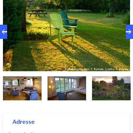
Ferien: Wer bleiben möchte, um Ruhe und Natur zu
genießen, kann eines der zwei großzügigen,
gemütlichen Ferienzimmer (ca. 24 qm) oder die
wunderschöne, stilvolle Ferienwohnung (ca.130 qm)
mit drei Schlafzimmern und einem Kamin mieten.
Immer dabei, der Garten mit Platz zum Entspannen.
Fürs gute Gewissen in Zeiten des Klimawandels ist
das Ferienhaus beinahe energieautark, die Sonne
Biohof Kepos, Foto: F. Rumpe, Lizenz: F. Rumpe
pe
sorgt für Strom und Wärme. Es ist aus einheimischem
Holz gebaut, die Bettwäsche GOTS (bio) zertifiziert
und zum Einkaufen sind es nur wenige Meter bis zu
unseren Bio-Gemüsefeldern. Und zum
wunderschönen Stechlinsee sind es 5 km, leicht zu
bewältigen mit dem Fahrrad oder Auto.
Adresse