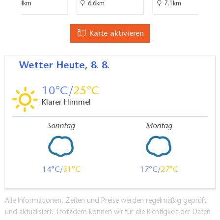
22.4km
6.6km
7.1km
Karte aktivieren
Wetter
Heute, 8. 8.
10
25
Klarer Himmel
Sonntag
Montag
14
31
17
27
Alle Informationen, Zeiten und Preise werden regelmäßig geprüft
und aktualisiert. Trotzdem können wir für die Richtigkeit der Daten