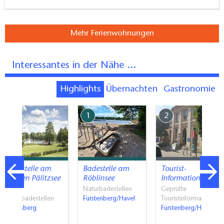
Mehr Ferienwohnungen
Interessantes in der Nähe ...
Highlights
Übernachten
Gastronomie
7
1
2
Badestelle am
Badestelle am
Tourist-
Kleinen Pälitzsee
Röblinsee
Information…
in…
Naturbadestellen
Geprüfte
Naturbadestellen
Fürstenberg/Havel
Touristinformati…
Rheinsberg
Fürstenberg/Havel