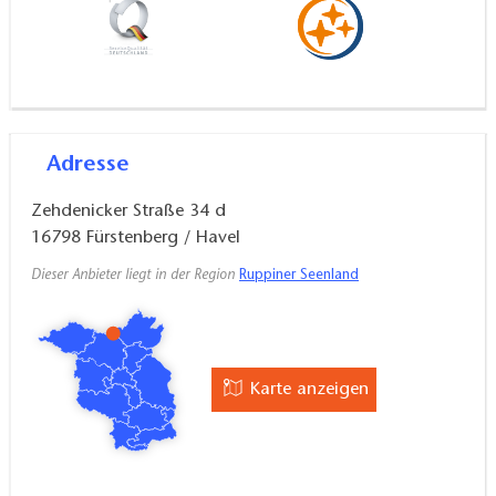
Die Innenstadt von Fürstenberg liegt nur 15
Gehminuten entfernt. Hier gibt es Restaurants,
Bäcker und weitere Einkaufsmöglichkeiten.
Dieser Betrieb ist auch mit der Qualitätsmarke "Bett
+ Kanu" zertifiziert und bietet Wasserwanderern eine
Adresse
komfortable Übernachtung auch nur für eine Nacht.
Zehdenicker Straße 34 d
16798
Fürstenberg / Havel
Dieser Anbieter liegt in der Region
Ruppiner Seenland
Karte anzeigen