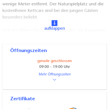
wenige Meter entfernt. Der Naturspielplatz und die
kostenfreien Kettcars sind bei den jungen Gästen
besonders beliebt.
aufklappen
Fest installierte Dachzelt-Unterkünfte, ein Bauwagen,
eine Zeltlodge und sogar Arbeitsplätze im
Coworking Space können gebucht werden.
Öffnungszeiten
Mit einem gemieteten Fahrrad, Kanu oder Floß lässt
gerade geschlossen
sich die Seenlandschaft wunderbar erkunden. Auch
09:00 - 19:00 Uhr
für Wanderer gibt es eindrucksvolle Touren. Angler
Mehr Öffnungszeiten
bekommen hier Angelkarten und auf Wunsch eine
komplette Ausrüstung.
Der gesamte Campingplatz ist hundefrei.
Zertifikate