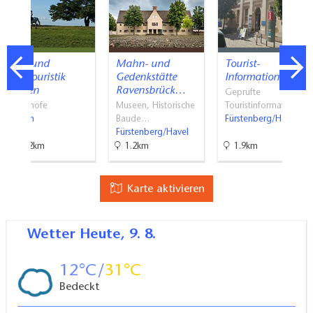
Reit- und
Mahn- und
Tourist-
Fahrtouristik
Gedenkstätte
Information…
Lychen
Ravensbrück…
Geprüfte
Reiterhöfe
Museen, Historische
Touristinformati…
Lychen
Baude…
Fürstenberg/Havel
Fürstenberg/Havel
17.2km
1.2km
1.9km
Karte aktivieren
Wetter
Heute, 9. 8.
12
31
Bedeckt