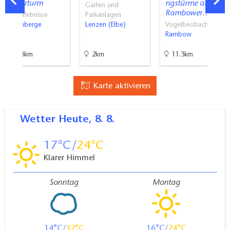
Kletterturm
ngstürme am
Gärten und
Rambower…
Aktiverlebnisse
Parkanlagen
Wittenberge
Lenzen (Elbe)
Vogelbeobachtung
Rambow
31.8km
2km
11.3km
Karte aktivieren
Wetter
Heute, 8. 8.
17
24
Klarer Himmel
Sonntag
Montag
14
32
16
24