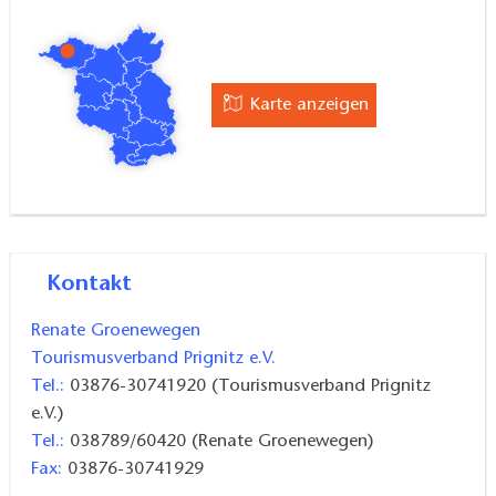
Bronzezeitliches Königsgrab Seddin
Dorfkirche Seddin
Karte anzeigen
Kombinationsmöglichkeiten:
Opfersteinweg
Auwaldweg
Wegebeschaffenheit / Streckenausbau:
keine
Kontakt
Angaben
Renate Groenewegen
Karten / Literatur:
"Prignitz: Rad- und
Tourismusverband Prignitz e.V.
Freizeitkarte", 1:75.000, Verlag: Pietruska, Auflage: 1
Tel.:
03876-30741920 (Tourismusverband Prignitz
(1. April 2009), ISBN-13: 978-3934895737, 4,90 Euro
e.V.)
Tel.:
038789/60420 (Renate Groenewegen)
Fax:
03876-30741929