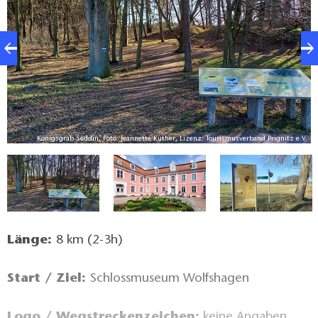
V.
Königsgrab Seddin, Foto: Jeannette Küther, Lizenz: Tourismusverband Prignitz e.V.
Länge:
8 km (2-3h)
Start / Ziel:
Schlossmuseum Wolfshagen
Logo / Wegstreckenzeichen:
keine Angaben