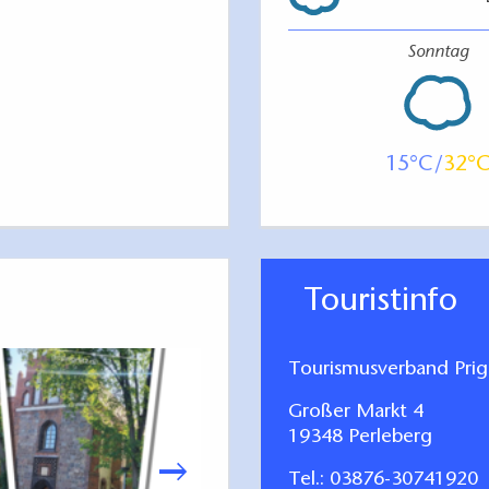
Sonntag
15
32
Touristinfo
Tourismusverband Prign
Großer Markt 4
19348 Perleberg
Tel.:
03876-30741920