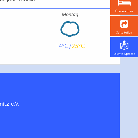
Übernachten
Montag
Seite teilen
14
25
Leichte Sprache
itz e.V.