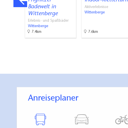
kirche
Prignitzer
Indoor-Klettertur
i Bad…
Badewelt in
Aktiverlebnisse
Wittenberge
Wittenberge
Erlebnis- und Spaßbäder
Wittenberge
7.4km
7.6km
Anreiseplaner