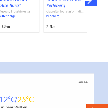
Stadtmuseum
Stadtinformation
Wunder
"Alte Burg"
Perleberg
St. Ni
useen, Industriekultur
Geprüfte Touristinformati…
Kirchen
Wittenberge
Perleberg
Bad Wilsn
8.5km
9km
14.4km
Heute, 8. 8.
12
25
Ein paar Wolken