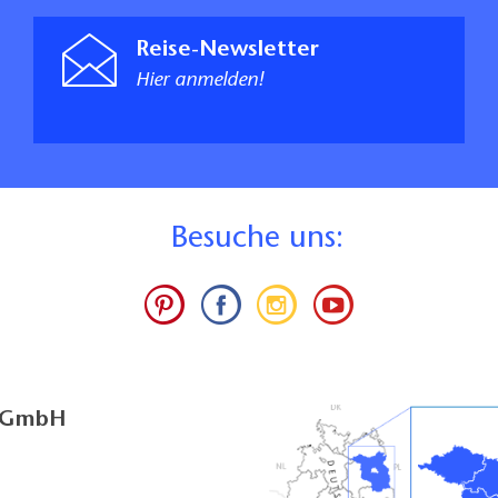
Reise-Newsletter
Hier anmelden!
B
esuche uns:
g GmbH