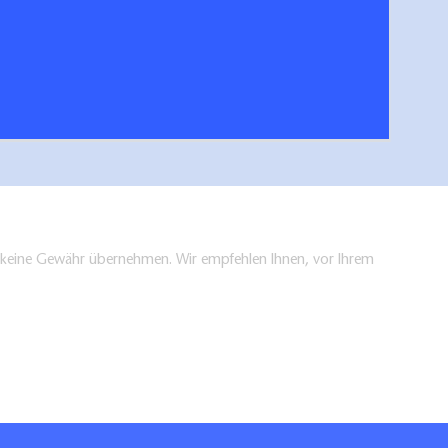
 der Prignitz
hen/bestellen
en keine Gewähr übernehmen. Wir empfehlen Ihnen, vor Ihrem