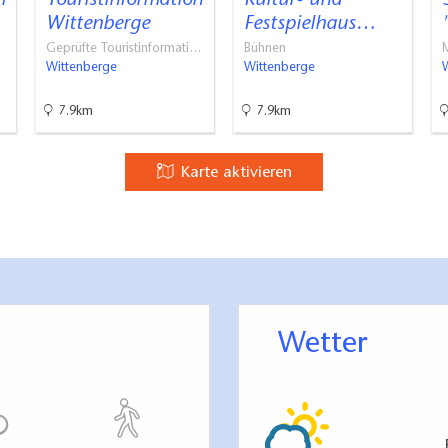
m
Touristinformation
Kultur- und
Wittenberge
Festspielhaus…
Geprüfte Touristinformati…
Bühnen
M
Wittenberge
Wittenberge
7.9km
7.9km
Karte aktivieren
Wetter