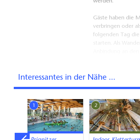
werden.
Gäste haben die M
verbringen oder a
folgenden Tag die 
starten. Als Wande
Anbindung an den
verbindet das Lan
Landgestüt Redefi
Interessantes in der Nähe ...
Für das Wohl der
geboten.
1
2