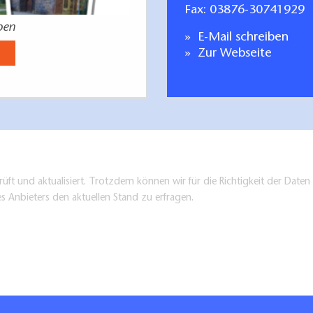
Fax: 03876-30741929
eben
Urlaub in
E-Mail schreiben
Jetzt anse
Zur Webseite
üft und aktualisiert. Trotzdem können wir für die Richtigkeit der Dat
es Anbieters den aktuellen Stand zu erfragen.