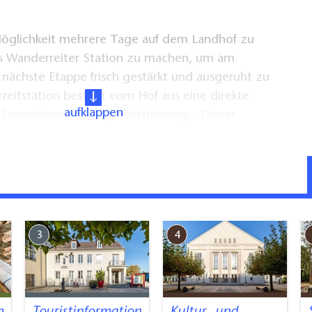
öglichkeit mehrere Tage auf dem Landhof zu
ls Wanderreiter Station zu machen, um am
nächste Etappe frisch gestärkt und ausgeruht zu
rreitstation besteht vom Hof aus eine direkte
aufklappen
 Fernreitwanderweg »Gestütsweg«. Dieser
dgestüt Neustadt/Dosse in Brandenburg mit dem
n in Mecklenburg auf rund 170 km.
 Pferde werden Boxen und Weidemöglichkeiten
3
4