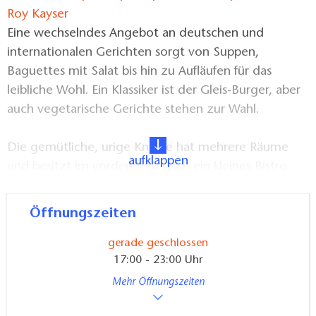
Bistro & Kneipe "Gleis 6", Foto: Roy Kayser
Eine wechselndes Angebot an deutschen und
internationalen Gerichten sorgt von Suppen,
Baguettes mit Salat bis hin zu Aufläufen für das
leibliche Wohl. Ein Klassiker ist der Gleis-Burger, aber
auch vegetarische Gerichte stehen zur Wahl.
Die gemütliche, urige Kneipe hat mehrere Räume
aufklappen
und besitzt im vorderen Bereich ein kleines Bistro.
Für Veranstaltungen und Feiern können Räume für 80
Personen angemietet werden, das Bistro bietet Platz
Öffnungszeiten
für 40 Personen. Rauchern steht im Innenhof ein
eigener Bereich zur Verfügung.
gerade geschlossen
17:00 - 23:00 Uhr
Mehr Öffnungszeiten